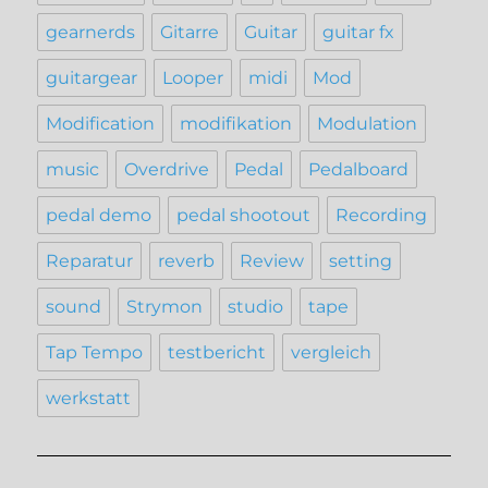
gearnerds
Gitarre
Guitar
guitar fx
guitargear
Looper
midi
Mod
Modification
modifikation
Modulation
music
Overdrive
Pedal
Pedalboard
pedal demo
pedal shootout
Recording
Reparatur
reverb
Review
setting
sound
Strymon
studio
tape
Tap Tempo
testbericht
vergleich
werkstatt