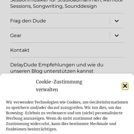
Sessions, Songwriting, Sounddesign
Unterme
Frag den Dude
öffnen
Unterme
Gear
öffnen
Kontakt
DelayDude Empfehlungen und wie du
unseren Blog unterstützen kannst
Cookie-Zustimmung
Unterme
Sprache:
öffnen
verwalten
YouTube
Wir verwenden Technologien wie Cookies, um Geräteinformationen
zu speichern und/oder darauf zuzugreifen. Wir tun dies, um das
Browsing-Erlebnis zu verbessern und um (nicht) personalisierte
Instagram
Werbung anzuzeigen. Wenn du nicht zustimmst oder die
Zustimmung widerrufst, kann dies bestimmte Merkmale und
Feed
Funktionen beeinträchtigen.