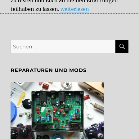
zu testen und Euch an meinen Erfahrungen
„Aktuelle DelayDude-Tests und
teilhaben zu lassen.
weiterlesen
SU
Suche
nach:
REPARATUREN UND MODS