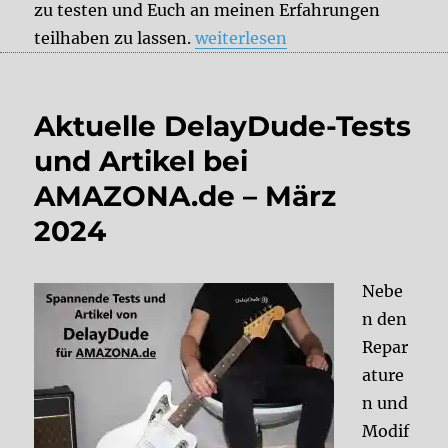
zu testen und Euch an meinen Erfahrungen
„Aktuelle DelayDude-Tests und
teilhaben zu lassen.
weiterlesen
Aktuelle DelayDude-Tests
und Artikel bei
AMAZONA.de – März
2024
Nebe
n den
Repar
ature
n und
Modif