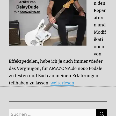
n den
Repar
ature
n und
Modif
ikati
onen
von
Effektpedalen, habe ich ja auch immer wieder
das Vergnügen, für AMAZONA.de neue Pedale
zu testen und Euch an meinen Erfahrungen
„Aktuelle DelayDude-Tests und
teilhaben zu lassen.
weiterlesen
SU
Suche