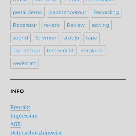
pedal demo
pedal shootout
Recording
Reparatur
reverb
Review
setting
sound
Strymon
studio
tape
Tap Tempo
testbericht
vergleich
werkstatt
INFO
Kontakt
Impressum
AGB
Datenschutzhinweise