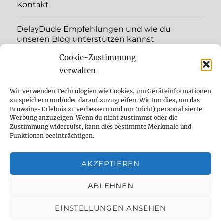
Kontakt
DelayDude Empfehlungen und wie du
unseren Blog unterstützen kannst
Cookie-Zustimmung
Unterme
Sprache:
öffnen
verwalten
YouTube
Wir verwenden Technologien wie Cookies, um Geräteinformationen
zu speichern und/oder darauf zuzugreifen. Wir tun dies, um das
Browsing-Erlebnis zu verbessern und um (nicht) personalisierte
Instagram
Werbung anzuzeigen. Wenn du nicht zustimmst oder die
Zustimmung widerrufst, kann dies bestimmte Merkmale und
Feed
Funktionen beeinträchtigen.
Suche
AKZEPTIEREN
Cookie Policy (EU)
ABLEHNEN
EINSTELLUNGEN ANSEHEN
The effect pedal specialist
Datenschutzbelehrung
Mit