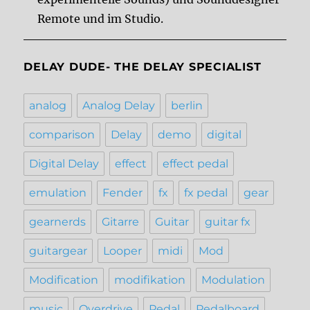
Remote und im Studio.
DELAY DUDE- THE DELAY SPECIALIST
analog
Analog Delay
berlin
comparison
Delay
demo
digital
Digital Delay
effect
effect pedal
emulation
Fender
fx
fx pedal
gear
gearnerds
Gitarre
Guitar
guitar fx
guitargear
Looper
midi
Mod
Modification
modifikation
Modulation
music
Overdrive
Pedal
Pedalboard