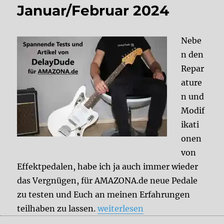
Januar/Februar 2024
Nebe
n den
Repar
ature
n und
Modif
ikati
onen
von
Effektpedalen, habe ich ja auch immer wieder
das Vergnügen, für AMAZONA.de neue Pedale
zu testen und Euch an meinen Erfahrungen
„Aktuelle DelayDude-Tests und
teilhaben zu lassen.
weiterlesen