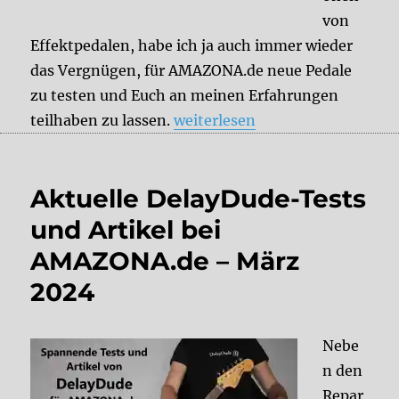
von
Effektpedalen, habe ich ja auch immer wieder
das Vergnügen, für AMAZONA.de neue Pedale
zu testen und Euch an meinen Erfahrungen
„Aktuelle DelayDude-Tests und
teilhaben zu lassen.
weiterlesen
Aktuelle DelayDude-Tests
und Artikel bei
AMAZONA.de – März
2024
Nebe
n den
Repar