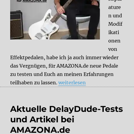
ature
n und
Modif
ikati
onen
von
Effektpedalen, habe ich ja auch immer wieder
das Vergnügen, für AMAZONA.de neue Pedale
zu testen und Euch an meinen Erfahrungen
„Aktuelle DelayDude-Tests und
teilhaben zu lassen.
weiterlesen
Aktuelle DelayDude-Tests
und Artikel bei
AMAZONA.de