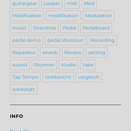
guitargear
Looper
midi
Mod
Modification
modifikation
Modulation
music
Overdrive
Pedal
Pedalboard
pedal demo
pedal shootout
Recording
Reparatur
reverb
Review
setting
sound
Strymon
studio
tape
Tap Tempo
testbericht
vergleich
werkstatt
INFO