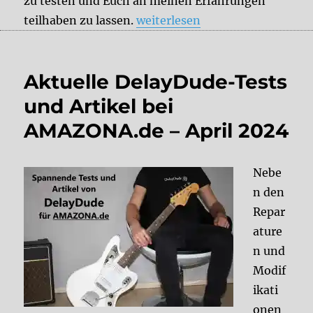
zu testen und Euch an meinen Erfahrungen
„Aktuelle DelayDude-Tests und
teilhaben zu lassen.
weiterlesen
Aktuelle DelayDude-Tests
und Artikel bei
AMAZONA.de – April 2024
Nebe
n den
Repar
ature
n und
Modif
ikati
onen