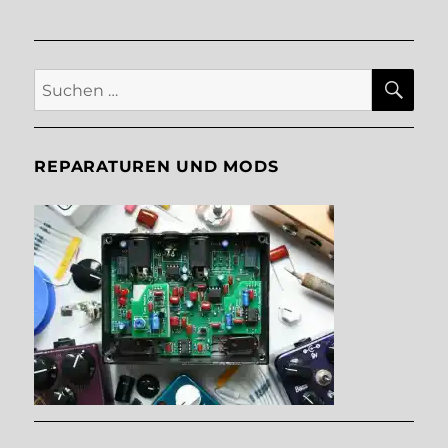
SU
Suche
nach:
REPARATUREN UND MODS