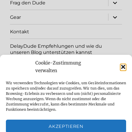
Unterme
Frag den Dude
öffnen
Unterme
Gear
öffnen
Kontakt
DelayDude Empfehlungen und wie du
unseren Blog unterstützen kannst
Cookie-Zustimmung
Unterme
Sprache:
öffnen
verwalten
YouTube
Wir verwenden Technologien wie Cookies, um Geräteinformationen
zu speichern und/oder darauf zuzugreifen. Wir tun dies, um das
Browsing-Erlebnis zu verbessern und um (nicht) personalisierte
Instagram
Werbung anzuzeigen. Wenn du nicht zustimmst oder die
Zustimmung widerrufst, kann dies bestimmte Merkmale und
Feed
Funktionen beeinträchtigen.
Suche
AKZEPTIEREN