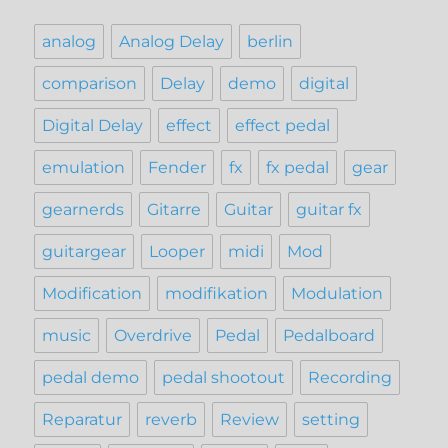
analog
Analog Delay
berlin
comparison
Delay
demo
digital
Digital Delay
effect
effect pedal
emulation
Fender
fx
fx pedal
gear
gearnerds
Gitarre
Guitar
guitar fx
guitargear
Looper
midi
Mod
Modification
modifikation
Modulation
music
Overdrive
Pedal
Pedalboard
pedal demo
pedal shootout
Recording
Reparatur
reverb
Review
setting