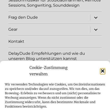
Sessionmusiker für Studioaufnahmen, Remote
Sessions, Songwriting, Sounddesign
Unterme
Frag den Dude
öffnen
Unterme
Gear
öffnen
Kontakt
DelayDude Empfehlungen und wie du
unseren Blog unterstützen kannst
Cookie-Zustimmung
Unterme
Sprache:
öffnen
verwalten
YouTube
Wir verwenden Technologien wie Cookies, um Geräteinformationen
zu speichern und/oder darauf zuzugreifen. Wir tun dies, um das
Browsing-Erlebnis zu verbessern und um (nicht) personalisierte
Instagram
Werbung anzuzeigen. Wenn du nicht zustimmst oder die
Zustimmung widerrufst, kann dies bestimmte Merkmale und
Feed
Funktionen beeinträchtigen.