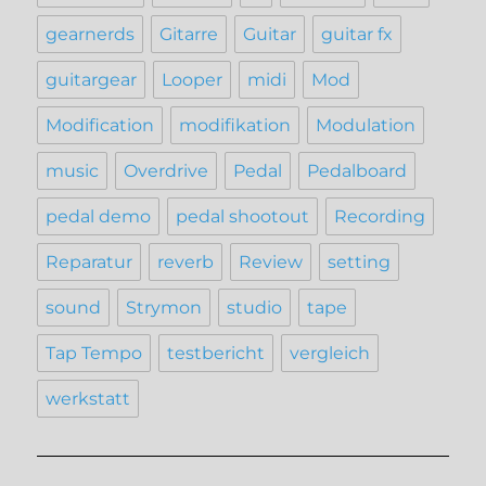
gearnerds
Gitarre
Guitar
guitar fx
guitargear
Looper
midi
Mod
Modification
modifikation
Modulation
music
Overdrive
Pedal
Pedalboard
pedal demo
pedal shootout
Recording
Reparatur
reverb
Review
setting
sound
Strymon
studio
tape
Tap Tempo
testbericht
vergleich
werkstatt