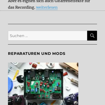
Aber es eignen sich auch Gitarreneffekte für
„Effektpedale fürs Recording“
das Recording.
weiterlesen
SU
Suche
nach:
REPARATUREN UND MODS