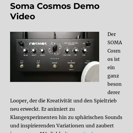
Soma Cosmos Demo
Video
Der
SOMA
Cosm
os ist
ein
ganz
beson
derer
Looper, der die Kreativität und den Spieltrieb
neu erweckt. Er animiert zu
Klangexperimenten hin zu sphärischen Sounds
und inspirierenden Variationen und zaubert