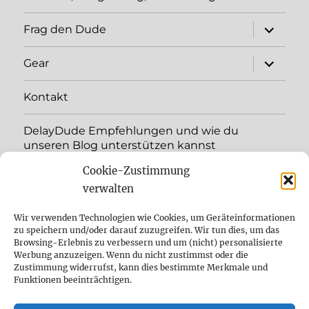
Unterme
Frag den Dude
öffnen
Unterme
Gear
öffnen
Kontakt
DelayDude Empfehlungen und wie du
unseren Blog unterstützen kannst
Cookie-Zustimmung
Unterme
Sprache:
öffnen
verwalten
YouTube
Wir verwenden Technologien wie Cookies, um Geräteinformationen
zu speichern und/oder darauf zuzugreifen. Wir tun dies, um das
Browsing-Erlebnis zu verbessern und um (nicht) personalisierte
Instagram
Werbung anzuzeigen. Wenn du nicht zustimmst oder die
Zustimmung widerrufst, kann dies bestimmte Merkmale und
Feed
Funktionen beeinträchtigen.