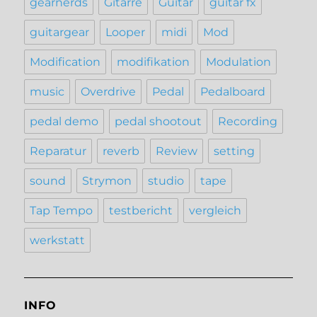
gearnerds
Gitarre
Guitar
guitar fx
guitargear
Looper
midi
Mod
Modification
modifikation
Modulation
music
Overdrive
Pedal
Pedalboard
pedal demo
pedal shootout
Recording
Reparatur
reverb
Review
setting
sound
Strymon
studio
tape
Tap Tempo
testbericht
vergleich
werkstatt
INFO