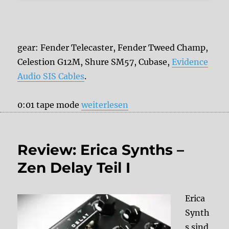
gear: Fender Telecaster, Fender Tweed Champ,
Celestion G12M, Shure SM57, Cubase,
Evidence
Audio SIS Cables
.
„Erica Synths Zen Delay with a guit
0:01 tape mode
weiterlesen
Review: Erica Synths –
Zen Delay Teil I
Erica
Synth
s sind