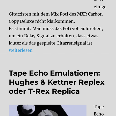
einige
Gitarristen mit dem Mix Poti des MXR Carbon
Copy Deluxe nicht klarkommen.
Es stimmt: Man muss das Poti voll aufdrehen,
um ein Delay Signal zu erhalten, dass etwas
lauter als das gespielte Gitarrensignal ist.
„Tips & Tricks: MXR Carbon Copy Deluxe“
weiterlesen
Tape Echo Emulationen:
Hughes & Kettner Replex
oder T-Rex Replica
Tape
Echo