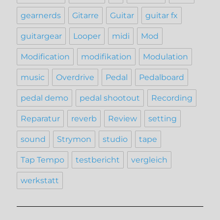
gearnerds
Gitarre
Guitar
guitar fx
guitargear
Looper
midi
Mod
Modification
modifikation
Modulation
music
Overdrive
Pedal
Pedalboard
pedal demo
pedal shootout
Recording
Reparatur
reverb
Review
setting
sound
Strymon
studio
tape
Tap Tempo
testbericht
vergleich
werkstatt