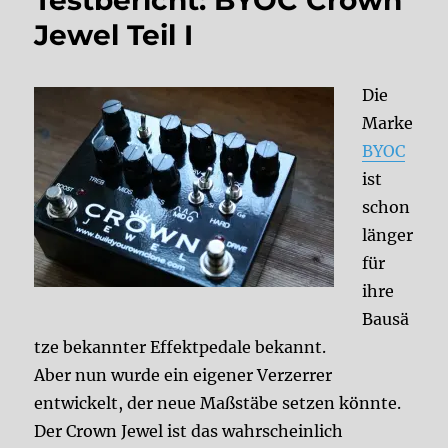
Testbericht: BYOC Crown
Jewel Teil I
Die
Marke
BYOC
ist
schon
länger
für
ihre
Bausä
tze bekannter Effektpedale bekannt.
Aber nun wurde ein eigener Verzerrer
entwickelt, der neue Maßstäbe setzen könnte.
Der Crown Jewel ist das wahrscheinlich