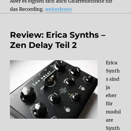
Aber es eignen sich auch Gitarreneffekte für
„Effektpedale fürs Recording“
das Recording.
weiterlesen
Review: Erica Synths –
Zen Delay Teil 2
Erica
Synth
s sind
ja
eher
für
modul
are
Synth