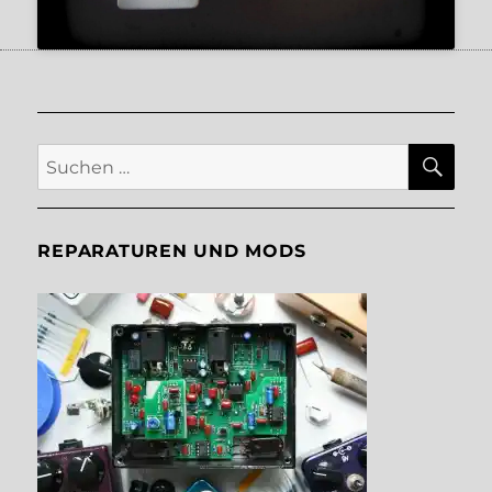
SU
Suche
nach:
REPARATUREN UND MODS