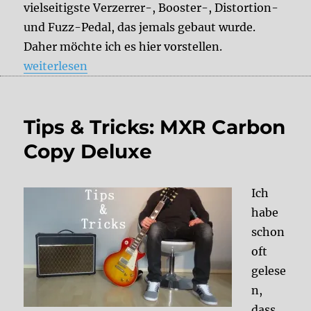
vielseitigste Verzerrer-, Booster-, Distortion-
und Fuzz-Pedal, das jemals gebaut wurde.
Daher möchte ich es hier vorstellen.
„Testbericht: BYOC Crown Jewel Teil I“
weiterlesen
Tips & Tricks: MXR Carbon
Copy Deluxe
Ich
habe
schon
oft
gelese
n,
dass