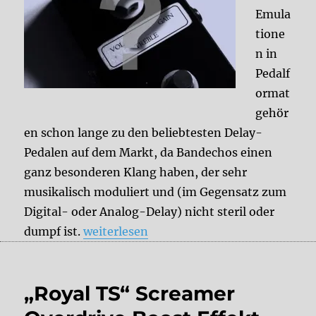
Emula
tione
n in
Pedalf
ormat
gehör
en schon lange zu den beliebtesten Delay-
Pedalen auf dem Markt, da Bandechos einen
ganz besonderen Klang haben, der sehr
musikalisch moduliert und (im Gegensatz zum
Digital- oder Analog-Delay) nicht steril oder
„Tape Echo Emulationen: Hughes & Kettn
dumpf ist.
weiterlesen
„Royal TS“ Screamer