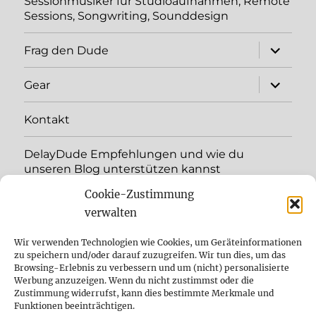
Sessionmusiker für Studioaufnahmen, Remote
Sessions, Songwriting, Sounddesign
Unterme
Frag den Dude
öffnen
Unterme
Gear
öffnen
Kontakt
DelayDude Empfehlungen und wie du
unseren Blog unterstützen kannst
Cookie-Zustimmung
Unterme
Sprache:
öffnen
verwalten
YouTube
Wir verwenden Technologien wie Cookies, um Geräteinformationen
zu speichern und/oder darauf zuzugreifen. Wir tun dies, um das
Browsing-Erlebnis zu verbessern und um (nicht) personalisierte
Instagram
Werbung anzuzeigen. Wenn du nicht zustimmst oder die
Zustimmung widerrufst, kann dies bestimmte Merkmale und
Feed
Funktionen beeinträchtigen.