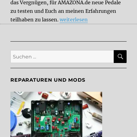
das Vergnügen, für AMAZONA.de neue Pedale
zu testen und Euch an meinen Erfahrungen
„Aktuelle DelayDude-Tests und
teilhaben zu lassen.
weiterlesen
SU
Suche
nach:
REPARATUREN UND MODS