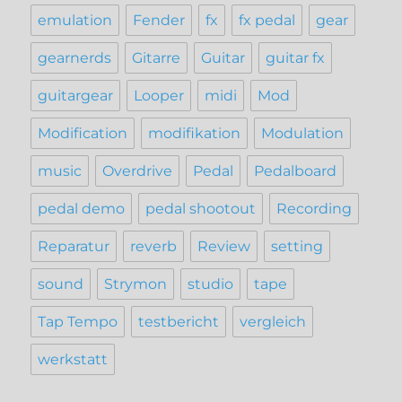
emulation
Fender
fx
fx pedal
gear
gearnerds
Gitarre
Guitar
guitar fx
guitargear
Looper
midi
Mod
Modification
modifikation
Modulation
music
Overdrive
Pedal
Pedalboard
pedal demo
pedal shootout
Recording
Reparatur
reverb
Review
setting
sound
Strymon
studio
tape
Tap Tempo
testbericht
vergleich
werkstatt