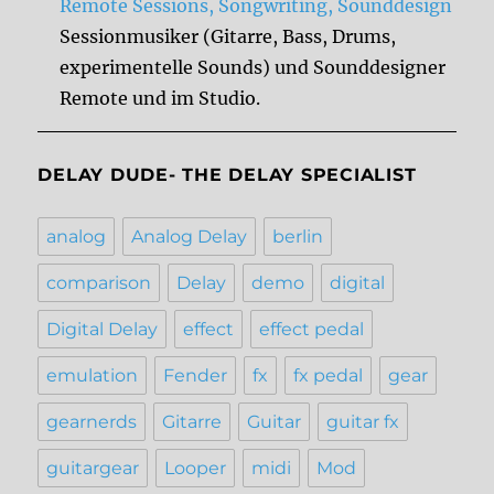
Remote Sessions, Songwriting, Sounddesign
Sessionmusiker (Gitarre, Bass, Drums,
experimentelle Sounds) und Sounddesigner
Remote und im Studio.
DELAY DUDE- THE DELAY SPECIALIST
analog
Analog Delay
berlin
comparison
Delay
demo
digital
Digital Delay
effect
effect pedal
emulation
Fender
fx
fx pedal
gear
gearnerds
Gitarre
Guitar
guitar fx
guitargear
Looper
midi
Mod