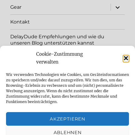
Unterme
Gear
öffnen
Kontakt
DelayDude Empfehlungen und wie du
unseren Blog unterstützen kannst
Cookie-Zustimmung
Unterme
Sprache:
öffnen
verwalten
YouTube
Wir verwenden Technologien wie Cookies, um Geräteinformationen
zu speichern und/oder darauf zuzugreifen. Wir tun dies, um das
Browsing-Erlebnis zu verbessern und um (nicht) personalisierte
Instagram
Werbung anzuzeigen. Wenn du nicht zustimmst oder die
Zustimmung widerrufst, kann dies bestimmte Merkmale und
Feed
Funktionen beeinträchtigen.
Suche
AKZEPTIEREN
Cookie Policy (EU)
ABLEHNEN