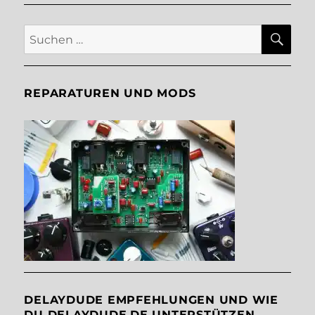
SU
Suche
nach:
REPARATUREN UND MODS
DELAYDUDE EMPFEHLUNGEN UND WIE
DU DELAYDUDE.DE UNTERSTÜTZEN