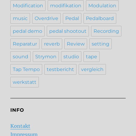
Modification
modifikation
Modulation
music
Overdrive
Pedal
Pedalboard
pedal demo
pedal shootout
Recording
Reparatur
reverb
Review
setting
sound
Strymon
studio
tape
Tap Tempo
testbericht
vergleich
werkstatt
INFO
Kontakt
Impressum