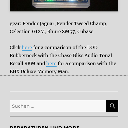
gear: Fender Jaguar, Fender Tweed Champ,
Celestion G12M, Shure SM57, Cubase.
Click
here
for a comparison of the DOD
Rubberneck with the Chase Bliss Audio Tonal
Recall RKM and
here
for a comparison with the
EHX Deluxe Memory Man.
SU
Suche
nach:
REPARATUREN UND MODS