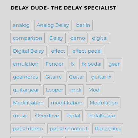
DELAY DUDE- THE DELAY SPECIALIST
analog
Analog Delay
berlin
comparison
Delay
demo
digital
Digital Delay
effect
effect pedal
emulation
Fender
fx
fx pedal
gear
gearnerds
Gitarre
Guitar
guitar fx
guitargear
Looper
midi
Mod
Modification
modifikation
Modulation
music
Overdrive
Pedal
Pedalboard
pedal demo
pedal shootout
Recording