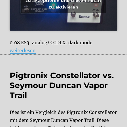
zu akzeptieren und diesen Inhalt
zu aktivieren
0:08 ES3: analog/ CCDLX: dark mode
„Ibanez Echo Shifter ES3 vs. MXR Carbon Copy Delu
weiterlesen
Pigtronix Constellator vs.
Seymour Duncan Vapor
Trail
Dies ist ein Vergleich des Pigtronix Constellator
mit dem Seymour Duncan Vapor Trail. Diese