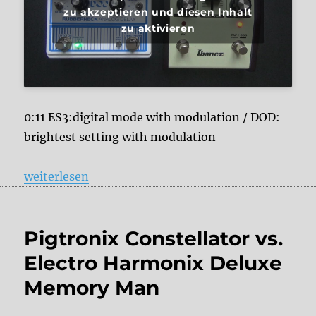
zu akzeptieren und diesen Inhalt
zu aktivieren
0:11 ES3:digital mode with modulation / DOD:
brightest setting with modulation
„Ibanez Echo Shifter ES3 vs. DOD Rubberneck“
weiterlesen
Pigtronix Constellator vs.
Electro Harmonix Deluxe
Memory Man