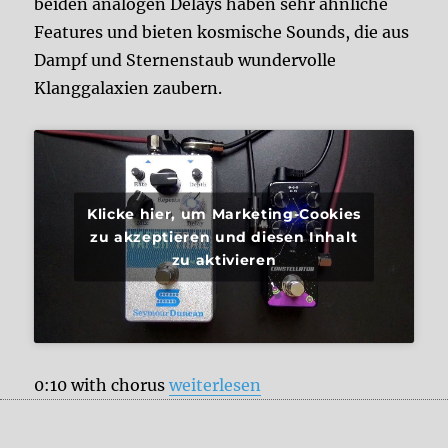
beiden analogen Delays haben sehr ähnliche
Features und bieten kosmische Sounds, die aus
Dampf und Sternenstaub wundervolle
Klanggalaxien zaubern.
Klicke hier, um Marketing-Cookies
zu akzeptieren und diesen Inhalt
zu aktivieren
„Pigtronix Constellator vs. Seymo
0:10 with chorus
weiterlesen