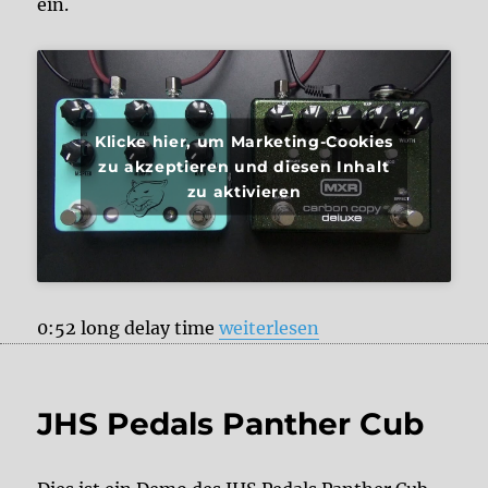
ein.
Klicke hier, um Marketing-Cookies
zu akzeptieren und diesen Inhalt
zu aktivieren
„JHS Pedals Panther Cub vs. 
0:52 long delay time
weiterlesen
JHS Pedals Panther Cub