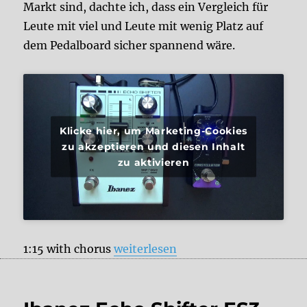
Markt sind, dachte ich, dass ein Vergleich für
Leute mit viel und Leute mit wenig Platz auf
dem Pedalboard sicher spannend wäre.
Klicke hier, um Marketing-Cookies
zu akzeptieren und diesen Inhalt
zu aktivieren
„Pigtronix Constellator vs. Ibanez 
1:15 with chorus
weiterlesen