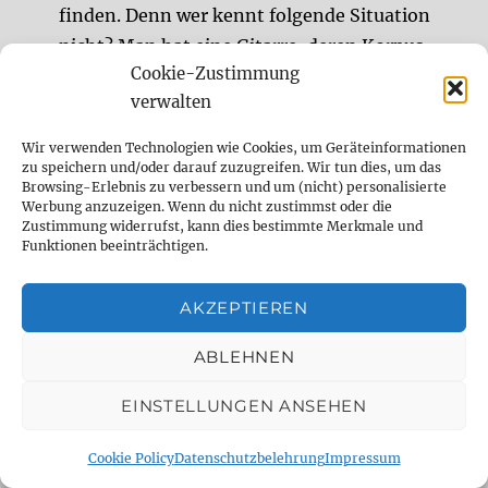
finden. Denn wer kennt folgende Situation
nicht? Man hat eine Gitarre, deren Korpus
Cookie-Zustimmung
und Hals sich einfach super anfühlen.
verwalten
Eigentlich möchte man allein aufgrund der
Haptik gerne bei dieser Gitarre bleiben.
Wir verwenden Technologien wie Cookies, um Geräteinformationen
Manchmal […]
zu speichern und/oder darauf zuzugreifen. Wir tun dies, um das
Browsing-Erlebnis zu verbessern und um (nicht) personalisierte
Werbung anzuzeigen. Wenn du nicht zustimmst oder die
Zustimmung widerrufst, kann dies bestimmte Merkmale und
Sessionmusiker für Studioaufnahmen,
Funktionen beeinträchtigen.
Remote Sessions, Songwriting, Sounddesign
Sessionmusiker (Gitarre, Bass, Drums,
AKZEPTIEREN
experimentelle Sounds) und Sounddesigner
ABLEHNEN
Remote und im Studio.
EINSTELLUNGEN ANSEHEN
DELAY DUDE- THE DELAY SPECIALIST
Cookie Policy
Datenschutzbelehrung
Impressum