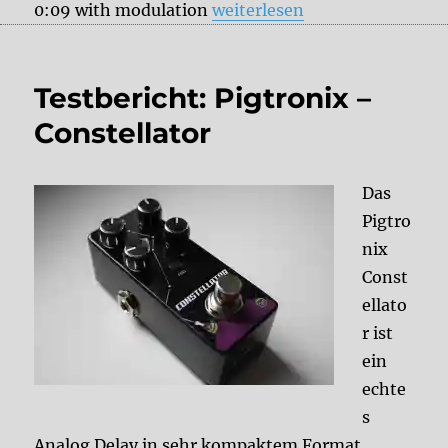
„Ibanez Echo Shifter Battle –
0:09 with modulation
weiterlesen
Testbericht: Pigtronix –
Constellator
Das
Pigtro
nix
Const
ellato
r ist
ein
echte
s
Analog Delay in sehr kompaktem Format.