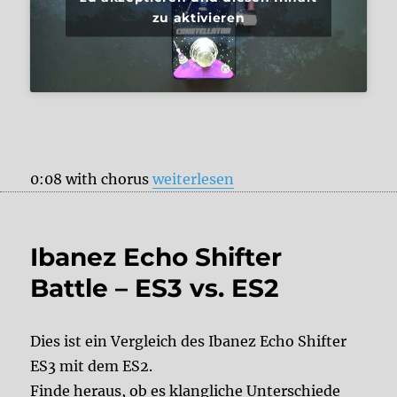
zu aktivieren
„Pigtronix Constellator“
0:08 with chorus
weiterlesen
Ibanez Echo Shifter
Battle – ES3 vs. ES2
Dies ist ein Vergleich des Ibanez Echo Shifter
ES3 mit dem ES2.
Finde heraus, ob es klangliche Unterschiede