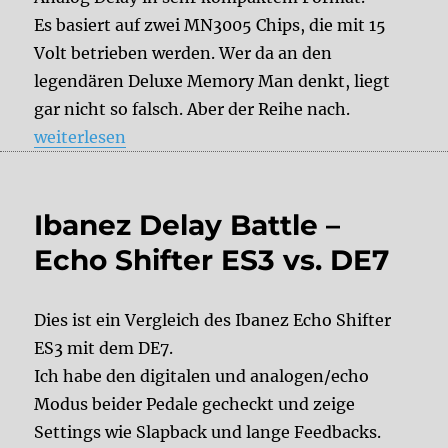
Es basiert auf zwei MN3005 Chips, die mit 15
Volt betrieben werden. Wer da an den
legendären Deluxe Memory Man denkt, liegt
gar nicht so falsch. Aber der Reihe nach.
„Testbericht: Pigtronix – Constellator“
weiterlesen
Ibanez Delay Battle –
Echo Shifter ES3 vs. DE7
Dies ist ein Vergleich des Ibanez Echo Shifter
ES3 mit dem DE7.
Ich habe den digitalen und analogen/echo
Modus beider Pedale gecheckt und zeige
Settings wie Slapback und lange Feedbacks.