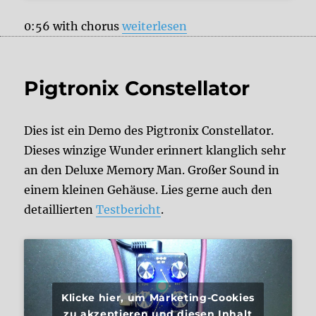
„Pigtronix Constellator vs. Elec
0:56 with chorus
weiterlesen
Pigtronix Constellator
Dies ist ein Demo des Pigtronix Constellator.
Dieses winzige Wunder erinnert klanglich sehr
an den Deluxe Memory Man. Großer Sound in
einem kleinen Gehäuse. Lies gerne auch den
detaillierten
Testbericht
.
Klicke hier, um Marketing-Cookies
zu akzeptieren und diesen Inhalt