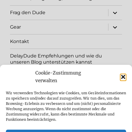
Unterme
Frag den Dude
öffnen
Unterme
Gear
öffnen
Kontakt
DelayDude Empfehlungen und wie du
unseren Blog unterstützen kannst
Cookie-Zustimmung
Unterme
Sprache:
öffnen
verwalten
YouTube
Wir verwenden Technologien wie Cookies, um Geräteinformationen
zu speichern und/oder darauf zuzugreifen. Wir tun dies, um das
Browsing-Erlebnis zu verbessern und um (nicht) personalisierte
Instagram
Werbung anzuzeigen. Wenn du nicht zustimmst oder die
Zustimmung widerrufst, kann dies bestimmte Merkmale und
Feed
Funktionen beeinträchtigen.