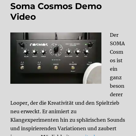
Soma Cosmos Demo
Video
Der
SOMA
Cosm
os ist
ein
ganz
beson
derer
Looper, der die Kreativität und den Spieltrieb
neu erweckt. Er animiert zu
Klangexperimenten hin zu sphärischen Sounds
und inspirierenden Variationen und zaubert