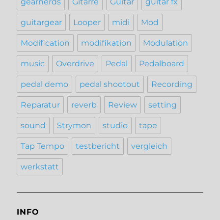
gearnerds
Gitarre
Guitar
guitar fx
guitargear
Looper
midi
Mod
Modification
modifikation
Modulation
music
Overdrive
Pedal
Pedalboard
pedal demo
pedal shootout
Recording
Reparatur
reverb
Review
setting
sound
Strymon
studio
tape
Tap Tempo
testbericht
vergleich
werkstatt
INFO