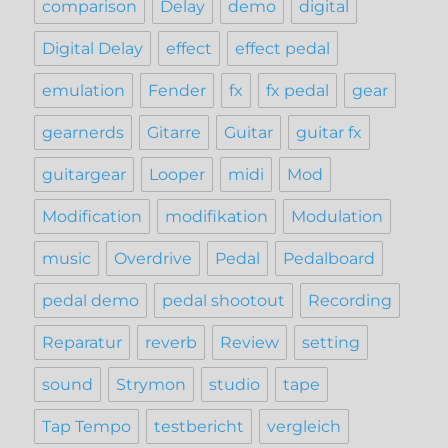
comparison
Delay
demo
digital
Digital Delay
effect
effect pedal
emulation
Fender
fx
fx pedal
gear
gearnerds
Gitarre
Guitar
guitar fx
guitargear
Looper
midi
Mod
Modification
modifikation
Modulation
music
Overdrive
Pedal
Pedalboard
pedal demo
pedal shootout
Recording
Reparatur
reverb
Review
setting
sound
Strymon
studio
tape
Tap Tempo
testbericht
vergleich