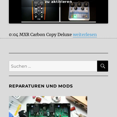
zu aktivieren
„Meine liebsten Anal
0:04 MXR Carbon Copy Deluxe
weiterlesen
SU
Suche
nach:
REPARATUREN UND MODS