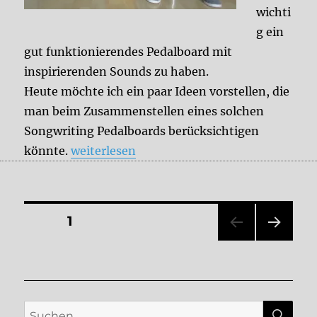
wichti
g ein
gut funktionierendes Pedalboard mit
inspirierenden Sounds zu haben.
Heute möchte ich ein paar Ideen vorstellen, die
man beim Zusammenstellen eines solchen
Songwriting Pedalboards berücksichtigen
„Tips & Tricks: Songwriting Pedalboard“
könnte.
weiterlesen
Seitennummerierung
SEITE
1
NÄC
der
HSTE
SEIT
Beiträge
E
SU
Suche