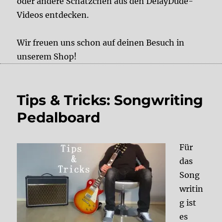
oder andere Schätzchen aus den DelayDude-
Videos entdecken.
Wir freuen uns schon auf deinen Besuch in
unserem Shop!
Tips & Tricks: Songwriting
Pedalboard
Für
das
Song
writin
g ist
es