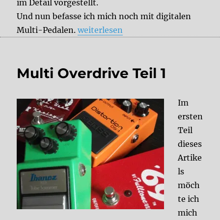
im Detail vorgestellt.
Und nun befasse ich mich noch mit digitalen
„Multi Overdrive Teil 3“
Multi-Pedalen.
weiterlesen
Multi Overdrive Teil 1
Im
ersten
Teil
dieses
Artike
ls
möch
te ich
mich