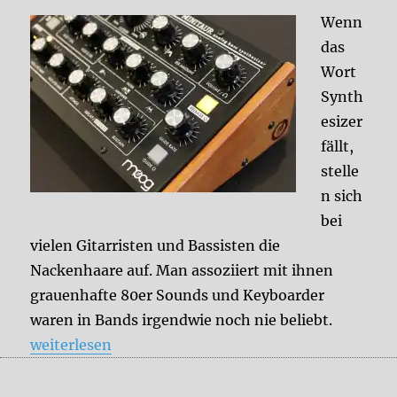
Wenn
das
Wort
Synth
esizer
fällt,
stelle
n sich
bei
vielen Gitarristen und Bassisten die
Nackenhaare auf. Man assoziiert mit ihnen
grauenhafte 80er Sounds und Keyboarder
waren in Bands irgendwie noch nie beliebt.
„Synthesizer – mehr als 80er Jahre Sounds“
weiterlesen