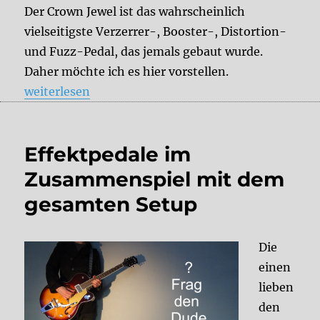
Der Crown Jewel ist das wahrscheinlich
vielseitigste Verzerrer-, Booster-, Distortion-
und Fuzz-Pedal, das jemals gebaut wurde.
Daher möchte ich es hier vorstellen.
„Testbericht: BYOC Crown Jewel Teil I“
weiterlesen
Effektpedale im
Zusammenspiel mit dem
gesamten Setup
Die
einen
lieben
den