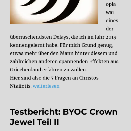
opia
war
eines
der
überraschendsten Delays, die ich im Jahr 2019
kennengelernt habe. Für mich Grund genug,
etwas mehr über den Mann hinter diesem und
zahlreichen anderen spannenden Effekten aus
Griechenland erfahren zu wollen.
Hier sind also die 7 Fragen an Christos
„7 Fragen an Christos Ntaifotis (Crazy Tub
Ntaifotis.
weiterlesen
Testbericht: BYOC Crown
Jewel Teil II