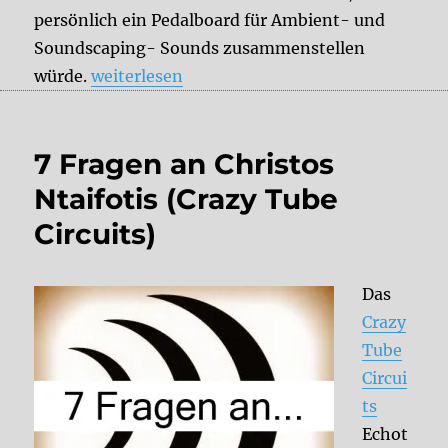
persönlich ein Pedalboard für Ambient- und
Soundscaping- Sounds zusammenstellen
„Ambient Pedalboard Setup“
würde.
weiterlesen
7 Fragen an Christos
Ntaifotis (Crazy Tube
Circuits)
Das
Crazy
Tube
Circui
ts
Echot