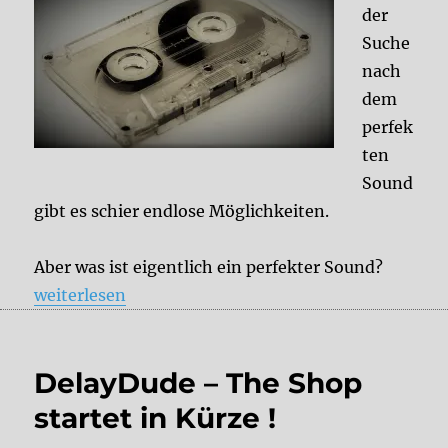
der
Suche
nach
dem
perfek
ten
Sound
gibt es schier endlose Möglichkeiten.
Aber was ist eigentlich ein perfekter Sound?
„LoFi aka Charakter Sounds“
weiterlesen
DelayDude – The Shop
startet in Kürze !