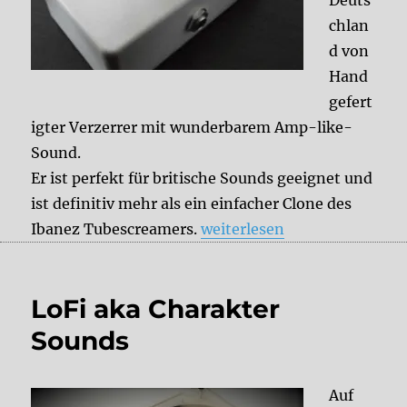
chlan
d von
Hand
gefert
igter Verzerrer mit wunderbarem Amp-like-
Sound.
Er ist perfekt für britische Sounds geeignet und
ist definitiv mehr als ein einfacher Clone des
„Review: Royal TS II Overdr
Ibanez Tubescreamers.
weiterlesen
LoFi aka Charakter
Sounds
Auf