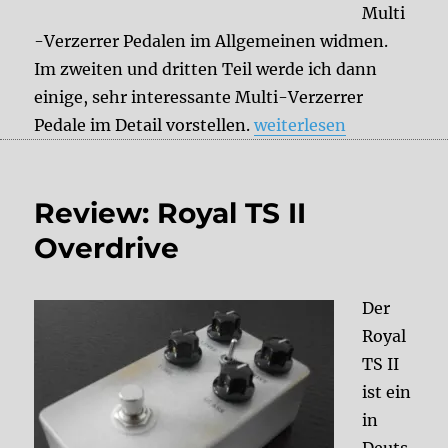
Multi
-Verzerrer Pedalen im Allgemeinen widmen.
Im zweiten und dritten Teil werde ich dann
einige, sehr interessante Multi-Verzerrer
„Multi Overdrive Teil 1“
Pedale im Detail vorstellen.
weiterlesen
Review: Royal TS II
Overdrive
Der
Royal
TS II
ist ein
in
Deuts