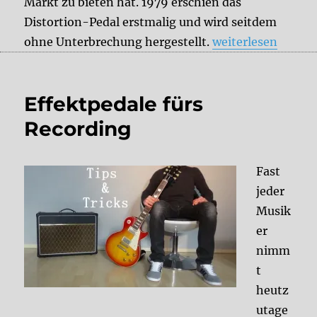
Markt zu bieten hat. 1979 erschien das
Distortion-Pedal erstmalig und wird seitdem
„Der AMAZONA-Tes
ohne Unterbrechung hergestellt.
weiterlesen
Effektpedale fürs
Recording
Fast
jeder
Musik
er
nimm
t
heutz
utage