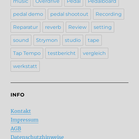
music
Overdrive
Pedal
Pedalboard
pedal demo
pedal shootout
Recording
Reparatur
reverb
Review
setting
sound
Strymon
studio
tape
Tap Tempo
testbericht
vergleich
werkstatt
INFO
Kontakt
Impressum
AGB
Datenschutzhinweise