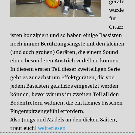
geräte
wurde
für
Gitarr
isten konzipiert und so haben einige Bassisten
noch immer Berührungsängste mit den kleinen
(und auch großen) Geräten, die einem Sound
einen besonderen Anstrich verleihen können.
In diesem ersten Teil dieser zweiteiligen Serie
geht es zunächst um Effektgeräten, die von
jedem Bassisten gefahrlos eingesetzt werden
können, bevor wir uns im zweiten Teil all den
Bodentretern widmen, die ein kleines bisschen
Fingerspitzengefühl erfordern.
Also Jungs und Mädels an den dicken Saiten,
„Effekte für den Bass – Teil 1“
traut euch!
weiterlesen