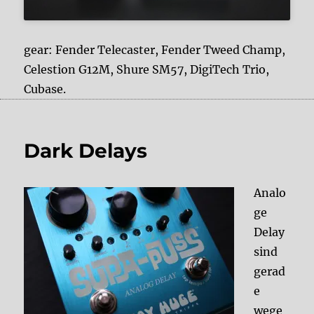
gear: Fender Telecaster, Fender Tweed Champ,
Celestion G12M, Shure SM57, DigiTech Trio,
Cubase.
Dark Delays
Analo
ge
Delay
sind
gerad
e
wege