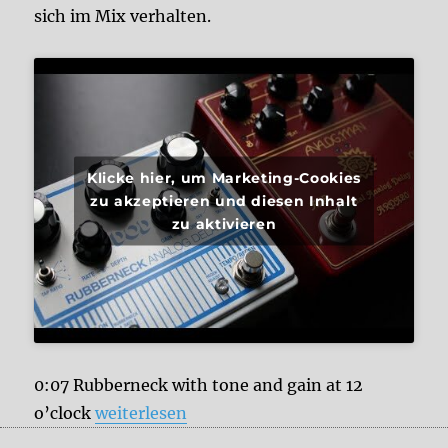
sich im Mix verhalten.
Klicke hier, um Marketing-Cookies
zu akzeptieren und diesen Inhalt
zu aktivieren
0:07 Rubberneck with tone and gain at 12
„AnalogMan ARDX20 vs. DOD Rubberneck – 
o’clock
weiterlesen