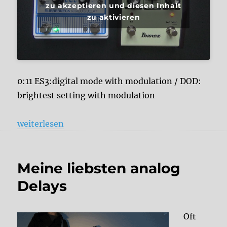
zu akzeptieren und diesen Inhalt
zu aktivieren
0:11 ES3:digital mode with modulation / DOD:
brightest setting with modulation
„Ibanez Echo Shifter ES3 vs. DOD Rubberneck“
weiterlesen
Meine liebsten analog
Delays
Oft