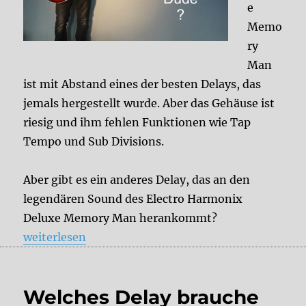
e
Memo
ry
Man
ist mit Abstand eines der besten Delays, das
jemals hergestellt wurde. Aber das Gehäuse ist
riesig und ihm fehlen Funktionen wie Tap
Tempo und Sub Divisions.
Aber gibt es ein anderes Delay, das an den
legendären Sound des Electro Harmonix
Deluxe Memory Man herankommt?
„Gibt es ein Delay, das klingt wie der Deluxe Memor
weiterlesen
Welches Delay brauche