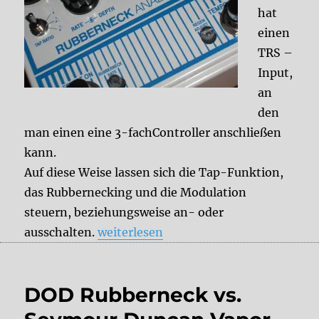
hat
einen
TRS –
Input,
an
den
man einen eine 3-fachController anschließen
kann.
Auf diese Weise lassen sich die Tap-Funktion,
das Rubbernecking und die Modulation
steuern, beziehungsweise an- oder
„Tips & Tricks:externes Tap Tempo Pe
ausschalten.
weiterlesen
DOD Rubberneck vs.