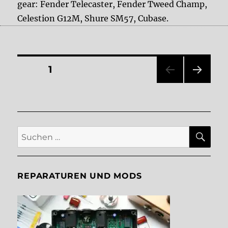
gear: Fender Telecaster, Fender Tweed Champ,
Celestion G12M, Shure SM57, Cubase.
Seitennummerierung
SEITE
1
NÄC
der
HSTE
SEIT
Beiträge
E
SU
Suche
nach:
REPARATUREN UND MODS