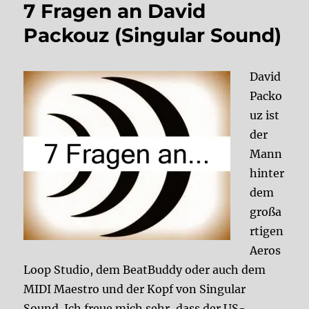
7 Fragen an David
Packouz (Singular Sound)
David
Packo
uz ist
der
Mann
hinter
dem
großa
rtigen
Aeros
Loop Studio, dem BeatBuddy oder auch dem
MIDI Maestro und der Kopf von Singular
Sound. Ich freue mich sehr, dass der US-