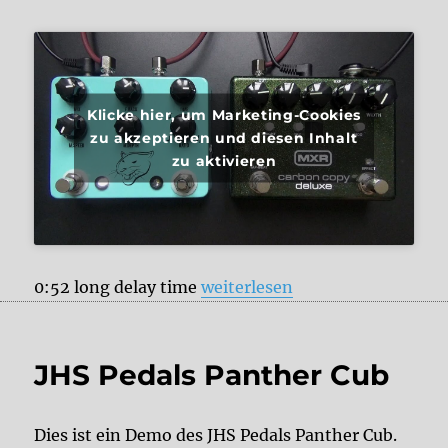
Klicke hier, um Marketing-Cookies
zu akzeptieren und diesen Inhalt
zu aktivieren
„JHS Pedals Panther Cub vs. 
0:52 long delay time
weiterlesen
JHS Pedals Panther Cub
Dies ist ein Demo des JHS Pedals Panther Cub.