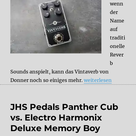
wenn
der
Name
auf
traditi
onelle
Rever
b
Sounds anspielt, kann das Vintaverb von
„Donner Vintaverb – 
Donner noch so einiges mehr.
weiterlesen
JHS Pedals Panther Cub
vs. Electro Harmonix
Deluxe Memory Boy