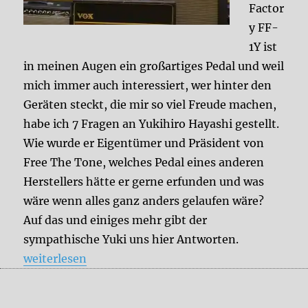
Factor
y FF-
1Y ist
in meinen Augen ein großartiges Pedal und weil
mich immer auch interessiert, wer hinter den
Geräten steckt, die mir so viel Freude machen,
habe ich 7 Fragen an Yukihiro Hayashi gestellt.
Wie wurde er Eigentümer und Präsident von
Free The Tone, welches Pedal eines anderen
Herstellers hätte er gerne erfunden und was
wäre wenn alles ganz anders gelaufen wäre?
Auf das und einiges mehr gibt der
sympathische Yuki uns hier Antworten.
„7 Fragen an Yukihiro Hayashi (Free The Tone)“
weiterlesen