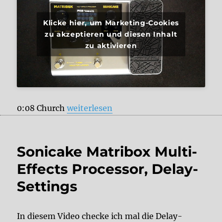
Klicke hier, um Marketing-Cookies
zu akzeptieren und diesen Inhalt
zu aktivieren
„Sonicake Matribox Multi-Effects Proc
0:08 Church
weiterlesen
Sonicake Matribox Multi-
Effects Processor, Delay-
Settings
In diesem Video checke ich mal die Delay-