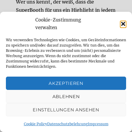
Wer uns kennt, der weiß, dass die
SuperBooth für uns ein Highlight in jedem
Jahr ist. Seit 10 Jahren findet die Messe für
Cookie-Zustimmung
elektronische Musik oder viel eher DAS
verwalten
Festival für Synth-Freaks in Berlin statt. Was
Wir verwenden Technologien wie Cookies, um Geräteinformationen
viele aber gar nicht wissen, ist, dass der
zu speichern und/oder darauf zuzugreifen. Wir tun dies, um das
Grundstein für das, was wir auch in diesem
Browsing-Erlebnis zu verbessern und um (nicht) personalisierte
Werbung anzuzeigen. Wenn du nicht zustimmst oder die
Jahr im Mai […]
Zustimmung widerrufst, kann dies bestimmte Merkmale und
Funktionen beeinträchtigen.
Testbericht: MagTone Classic-T, modulare
AKZEPTIEREN
Gitarre
Heute möchte ich mal zur Abwechslung
ABLEHNEN
keine Delays oder Effektpedale, sondern eine
EINSTELLUNGEN ANSEHEN
ganz besondere Gitarre vorstellen, die wir
vom Team DelayDude super spannend
Cookie Policy
Datenschutzbelehrung
Impressum
finden. Denn wer kennt folgende Situation