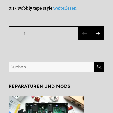
„JHS Pedals Panther Cub“
0:13 wobbly tape style
weiterlesen
Seitennummerierung
SEITE
1
NÄC
der
HSTE
SEIT
Beiträge
E
SU
Suche
nach:
REPARATUREN UND MODS