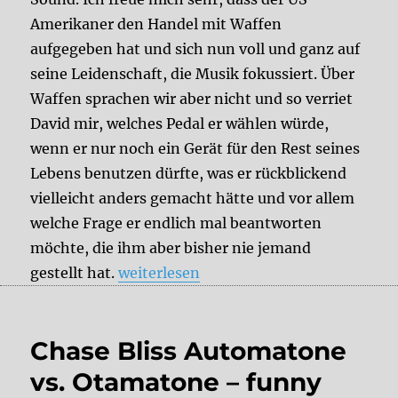
Amerikaner den Handel mit Waffen
aufgegeben hat und sich nun voll und ganz auf
seine Leidenschaft, die Musik fokussiert. Über
Waffen sprachen wir aber nicht und so verriet
David mir, welches Pedal er wählen würde,
wenn er nur noch ein Gerät für den Rest seines
Lebens benutzen dürfte, was er rückblickend
vielleicht anders gemacht hätte und vor allem
welche Frage er endlich mal beantworten
möchte, die ihm aber bisher nie jemand
„7 Fragen an David Packouz (Singular 
gestellt hat.
weiterlesen
Chase Bliss Automatone
vs. Otamatone – funny