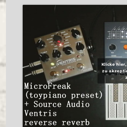
Klicke hie
zu akzepti