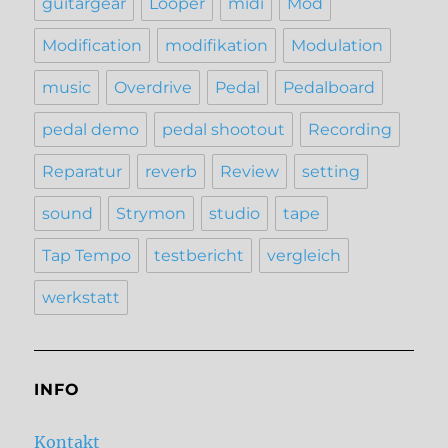
guitargear
Looper
midi
Mod
Modification
modifikation
Modulation
music
Overdrive
Pedal
Pedalboard
pedal demo
pedal shootout
Recording
Reparatur
reverb
Review
setting
sound
Strymon
studio
tape
Tap Tempo
testbericht
vergleich
werkstatt
INFO
Kontakt