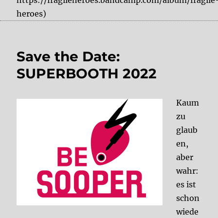
https://fragileheroes.bandcamp.com/album/fragile
heroes)
Save the Date:
SUPERBOOTH 2022
Kaum
zu
glaub
en,
aber
wahr:
es ist
schon
wiede