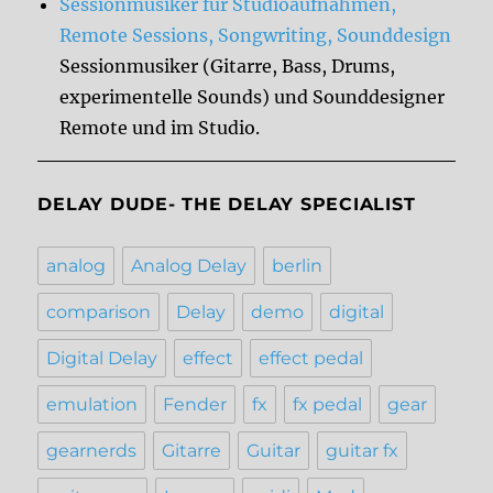
Sessionmusiker für Studioaufnahmen,
Remote Sessions, Songwriting, Sounddesign
Sessionmusiker (Gitarre, Bass, Drums,
experimentelle Sounds) und Sounddesigner
Remote und im Studio.
DELAY DUDE- THE DELAY SPECIALIST
analog
Analog Delay
berlin
comparison
Delay
demo
digital
Digital Delay
effect
effect pedal
emulation
Fender
fx
fx pedal
gear
gearnerds
Gitarre
Guitar
guitar fx