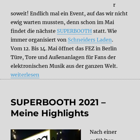
r
soweit! Endlich mal ein Event, auf das wir nicht
ewig warten mussten, denn schon im Mai
findet die nächste
SUPERBOOTH
statt. Wie
immer organisiert von
Schneiders Laden
.
Vom 12. Bis 14. Mai öffnet das FEZ in Berlin
Türe, Tore und Außenanlagen für Fans der
elektronischen Musik aus der ganzen Welt.
„Save the Date: SUPERBOOTH 2022“
weiterlesen
SUPERBOOTH 2021 –
Meine Highlights
Nach einer