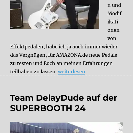
n und
Modif
ikati
onen
von
Effektpedalen, habe ich ja auch immer wieder
das Vergnügen, für AMAZONA.de neue Pedale
zu testen und Euch an meinen Erfahrungen
„Aktuelle DelayDude-Tests und
teilhaben zu lassen.
weiterlesen
Team DelayDude auf der
SUPERBOOTH 24