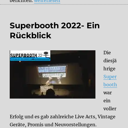
„Team DelayDude auf der SUPERBOOTH 
berichten.
weiterlesen
Superbooth 2022- Ein
Rückblick
Die
diesjä
hrige
Super
booth
war
ein
voller
Erfolg und es gab zahlreiche Live Acts, Vintage
Geräte, Promis und Neuvorstellungen.