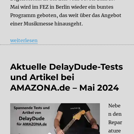
Mai wird im FEZ in Berlin wieder ein buntes
Programm geboten, das weit über das Angebot
einer Musikmesse hinausgeht.
„Superbooth Berlin 2025 – DelayDude ist für euch 
weiterlesen
Aktuelle DelayDude-Tests
und Artikel bei
AMAZONA.de – Mai 2024
Nebe
n den
Repar
ature