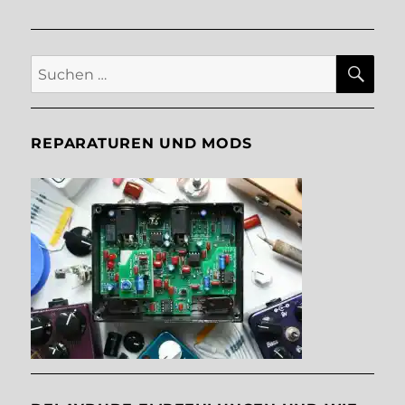
SU
Suche
nach:
REPARATUREN UND MODS