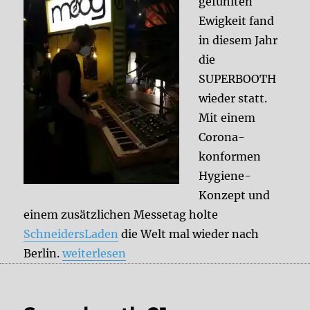
gefühlten
Ewigkeit fand
in diesem Jahr
die
SUPERBOOTH
wieder statt.
Mit einem
Corona-
konformen
Hygiene-
Konzept und
einem zusätzlichen Messetag holte
SchneidersLaden
die Welt mal wieder nach
„SUPERBOOTH 2021 – Meine Highlights“
Berlin.
weiterlesen