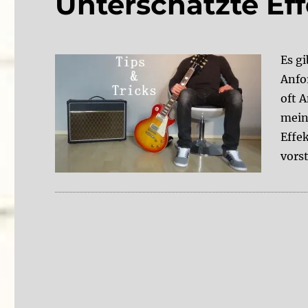
Unterschätzte Ef
Es g
Anfo
oft 
mein
Effek
vors