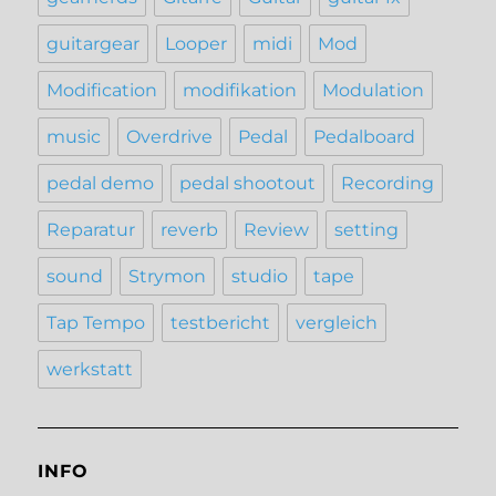
guitargear
Looper
midi
Mod
Modification
modifikation
Modulation
music
Overdrive
Pedal
Pedalboard
pedal demo
pedal shootout
Recording
Reparatur
reverb
Review
setting
sound
Strymon
studio
tape
Tap Tempo
testbericht
vergleich
werkstatt
INFO