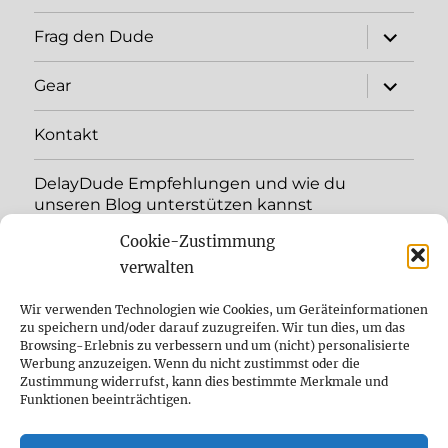
Unterme
Frag den Dude
öffnen
Unterme
Gear
öffnen
Kontakt
DelayDude Empfehlungen und wie du
unseren Blog unterstützen kannst
Cookie-Zustimmung
Unterme
Sprache:
öffnen
verwalten
YouTube
Wir verwenden Technologien wie Cookies, um Geräteinformationen
zu speichern und/oder darauf zuzugreifen. Wir tun dies, um das
Browsing-Erlebnis zu verbessern und um (nicht) personalisierte
Instagram
Werbung anzuzeigen. Wenn du nicht zustimmst oder die
Zustimmung widerrufst, kann dies bestimmte Merkmale und
Feed
Funktionen beeinträchtigen.