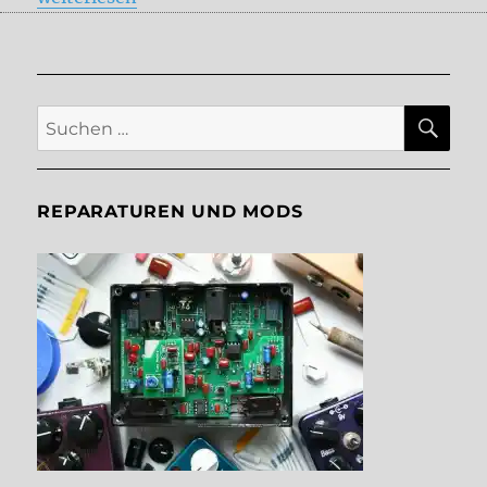
SU
Suche
nach:
REPARATUREN UND MODS