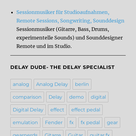
Sessionmusiker für Studioaufnahmen,
Remote Sessions, Songwriting, Sounddesign
Sessionmusiker (Gitarre, Bass, Drums,
experimentelle Sounds) und Sounddesigner
Remote und im Studio.
DELAY DUDE- THE DELAY SPECIALIST
analog
Analog Delay
berlin
comparison
Delay
demo
digital
Digital Delay
effect
effect pedal
emulation
Fender
fx
fx pedal
gear
gearnerds
Gitarre
Guitar
guitar fx