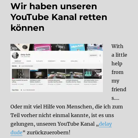
Wir haben unseren
YouTube Kanal retten
können
With
a little
help
from
my
friend
s….
Oder mit viel Hilfe von Menschen, die ich zum
Teil vorher nicht einmal kannte, ist es uns
gelungen, unseren YouTube Kanal „
delay
dude
“ zurückzuerobern!