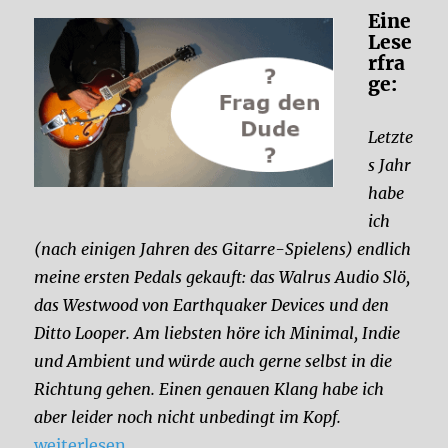
Eine
Lese
rfra
ge:
Letzte
s Jahr
habe
ich
(nach einigen Jahren des Gitarre-Spielens) endlich
meine ersten Pedals gekauft: das Walrus Audio Slö,
das Westwood von Earthquaker Devices und den
Ditto Looper. Am liebsten höre ich Minimal, Indie
und Ambient und würde auch gerne selbst in die
Richtung gehen. Einen genauen Klang habe ich
aber leider noch nicht unbedingt im Kopf.
„Welches Pedal brauche ich?“
weiterlesen