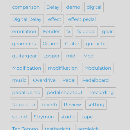
comparison
Delay
demo
digital
Digital Delay
effect
effect pedal
emulation
Fender
fx
fx pedal
gear
gearnerds
Gitarre
Guitar
guitar fx
guitargear
Looper
midi
Mod
Modification
modifikation
Modulation
music
Overdrive
Pedal
Pedalboard
pedal demo
pedal shootout
Recording
Reparatur
reverb
Review
setting
sound
Strymon
studio
tape
Tap Tempo
testbericht
vergleich