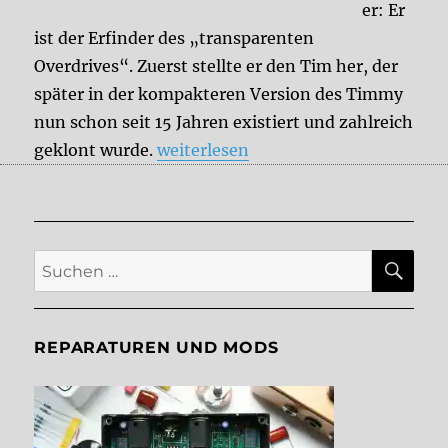
er: Er
ist der Erfinder des „transparenten
Overdrives“. Zuerst stellte er den Tim her, der
später in der kompakteren Version des Timmy
nun schon seit 15 Jahren existiert und zahlreich
„15 Jahre Timmy V3 Anniversary Ove
geklont wurde.
weiterlesen
SU
Suche
nach:
REPARATUREN UND MODS