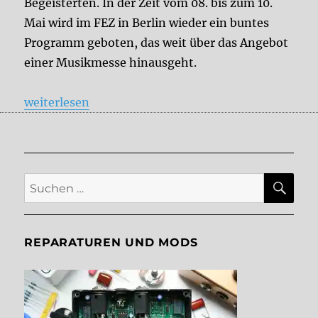
Begeisterten. In der Zeit vom 08. bis zum 10.
Mai wird im FEZ in Berlin wieder ein buntes
Programm geboten, das weit über das Angebot
einer Musikmesse hinausgeht.
„Superbooth Berlin 2025 – DelayDude ist für euch 
weiterlesen
SU
Suche
nach:
REPARATUREN UND MODS