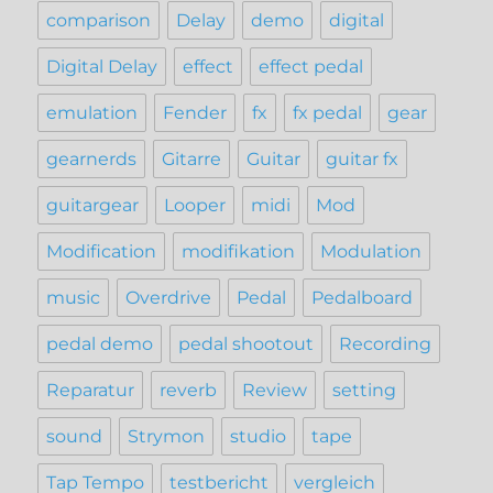
comparison
Delay
demo
digital
Digital Delay
effect
effect pedal
emulation
Fender
fx
fx pedal
gear
gearnerds
Gitarre
Guitar
guitar fx
guitargear
Looper
midi
Mod
Modification
modifikation
Modulation
music
Overdrive
Pedal
Pedalboard
pedal demo
pedal shootout
Recording
Reparatur
reverb
Review
setting
sound
Strymon
studio
tape
Tap Tempo
testbericht
vergleich