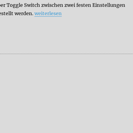
per Toggle Switch zwischen zwei festen Einstellungen
„Moog Minifooger MF Drive RESONANCE M
estellt werden.
weiterlesen