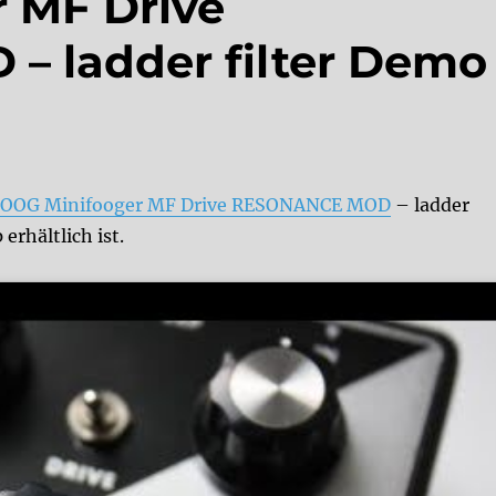
 MF Drive
 ladder filter Demo
OOG Minifooger MF Drive RESONANCE MOD
– ladder
erhältlich ist.