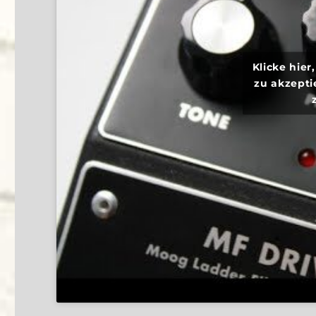
Klicke hie
zu akzepti