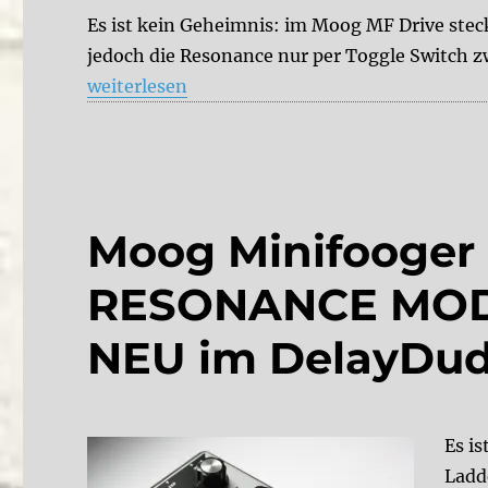
Es ist kein Geheimnis: im Moog MF Drive stec
jedoch die Resonance nur per Toggle Switch z
„MOOG Minifooger MF Drive RESONANCE MOD 
weiterlesen
Moog Minifooger
RESONANCE MOD la
NEU im DelayDu
Es i
Ladd