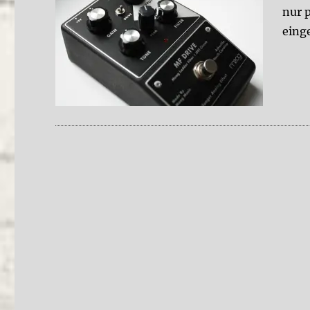
nur 
eing