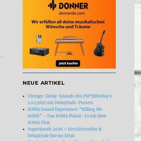
OD ladder filter – Jetzt NEU im DelayDude Shop“
NEUE ARTIKEL
Vintage-Delay-Sounds des PSP BBDelay v.
1.0.1 jetzt mit DelayDude-Presets
SOMA Sound Experience: “Killing Me
Softly” – Das SOMA Pulsar-23 mit dem
SOMA Flux
SuperBooth 2026 + HerrSchneider &
DelayDude live im SO36