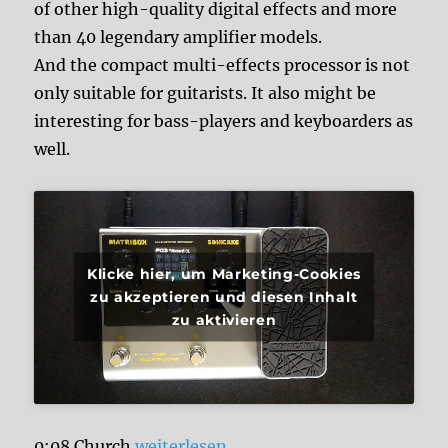
of other high-quality digital effects and more
than 40 legendary amplifier models.
And the compact multi-effects processor is not
only suitable for guitarists. It also might be
interesting for bass-players and keyboarders as
well.
Klicke hier, um Marketing-Cookies
zu akzeptieren und diesen Inhalt
zu aktivieren
„Sonicake Matribox Multi-Effects Proc
0:08 Church
weiterlesen