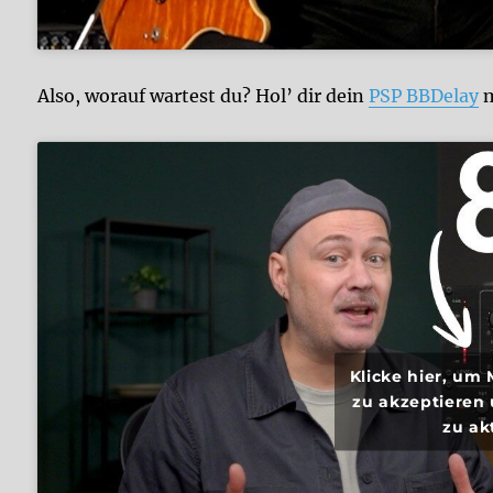
Also, worauf wartest du? Hol’ dir dein
PSP BBDelay
m
Klicke hier, um
zu akzeptieren 
zu ak