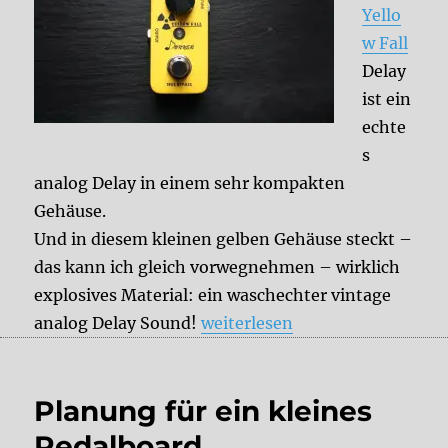
Yello
w Fall
Delay
ist ein
echte
s
analog Delay in einem sehr kompakten
Gehäuse.
Und in diesem kleinen gelben Gehäuse steckt –
das kann ich gleich vorwegnehmen – wirklich
explosives Material: ein waschechter vintage
„Testbericht Donner Yellow Fa
analog Delay Sound!
weiterlesen
Planung für ein kleines
Pedalboard