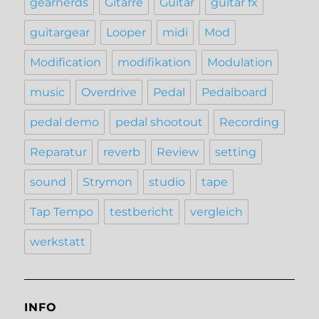
gearnerds
Gitarre
Guitar
guitar fx
guitargear
Looper
midi
Mod
Modification
modifikation
Modulation
music
Overdrive
Pedal
Pedalboard
pedal demo
pedal shootout
Recording
Reparatur
reverb
Review
setting
sound
Strymon
studio
tape
Tap Tempo
testbericht
vergleich
werkstatt
INFO