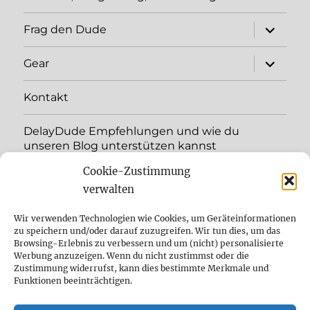
Unterme
Frag den Dude
öffnen
Unterme
Gear
öffnen
Kontakt
DelayDude Empfehlungen und wie du
unseren Blog unterstützen kannst
Cookie-Zustimmung
Unterme
Sprache:
öffnen
verwalten
YouTube
Wir verwenden Technologien wie Cookies, um Geräteinformationen
zu speichern und/oder darauf zuzugreifen. Wir tun dies, um das
Browsing-Erlebnis zu verbessern und um (nicht) personalisierte
Instagram
Werbung anzuzeigen. Wenn du nicht zustimmst oder die
Zustimmung widerrufst, kann dies bestimmte Merkmale und
Feed
Funktionen beeinträchtigen.