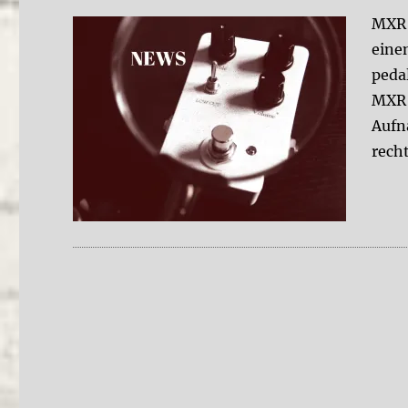
MXR 
eine
pedal
MXR 
Aufn
recht