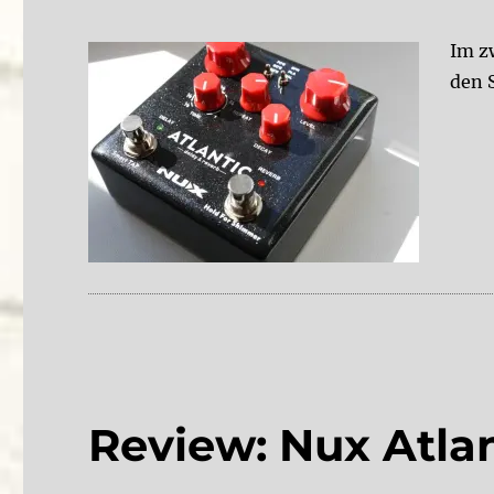
Im zw
den 
Review: Nux Atlant