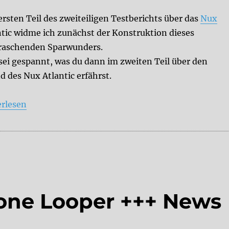
ersten Teil des zweiteiligen Testberichts über das
Nux
ntic widme ich zunächst der Konstruktion dieses
raschenden Sparwunders.
sei gespannt, was du dann im zweiten Teil über den
d des Nux Atlantic erfährst.
ew: Nux Atlantic -Teil I“
erlesen
one Looper +++ News