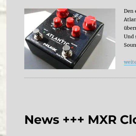
Den 
Atla
über
Und 
Soun
„Revi
weit
News +++ MXR Cl