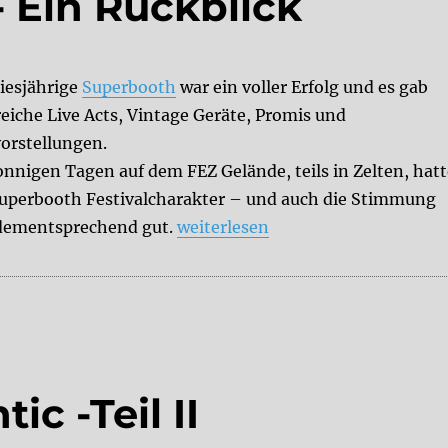
 Ein Rückblick
diesjährige
Superbooth
war ein voller Erfolg und es gab
reiche Live Acts, Vintage Geräte, Promis und
orstellungen.
onnigen Tagen auf dem FEZ Gelände, teils in Zelten, hat
Superbooth Festivalcharakter – und auch die Stimmung
„Superbooth 2022- Ein Rückblick
dementsprechend gut.
weiterlesen
ic -Teil II