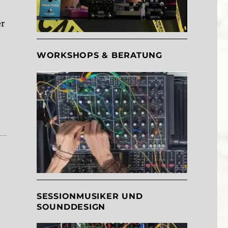
er
ntic -Teil II“
WORKSHOPS & BERATUNG
SESSIONMUSIKER UND
SOUNDDESIGN