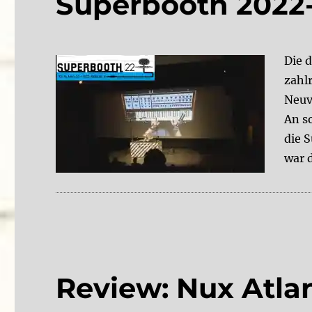
Superbooth 2022-
Die 
zahl
Neuv
An s
die 
war 
Review: Nux Atlant