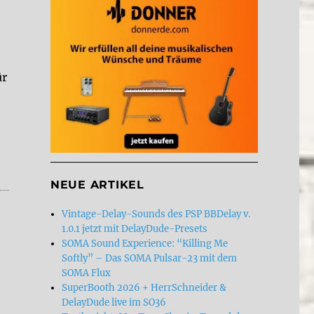
ür
+++ News“
NEUE ARTIKEL
Vintage-Delay-Sounds des PSP BBDelay v.
1.0.1 jetzt mit DelayDude-Presets
SOMA Sound Experience: “Killing Me
Softly” – Das SOMA Pulsar-23 mit dem
SOMA Flux
SuperBooth 2026 + HerrSchneider &
DelayDude live im SO36