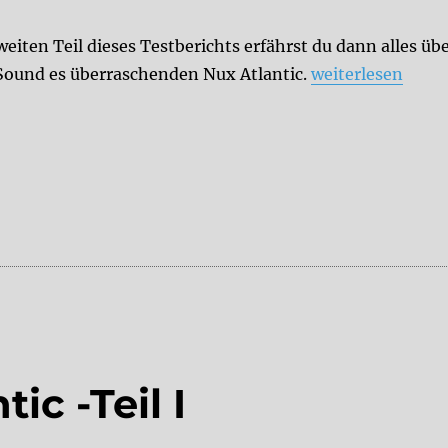
eiten Teil dieses Testberichts erfährst du dann alles üb
„Review: Nux Atla
Sound es überraschenden Nux Atlantic.
weiterlesen
ic -Teil I