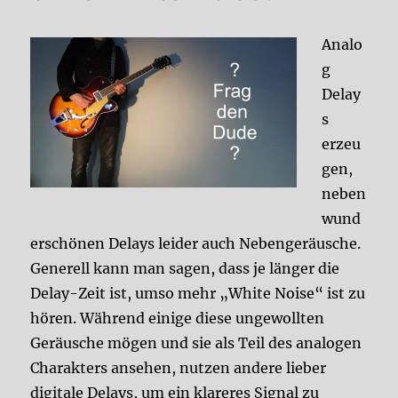
Analo
g
Delay
s
erzeu
gen,
neben
wund
erschönen Delays leider auch Nebengeräusche.
Generell kann man sagen, dass je länger die
Delay-Zeit ist, umso mehr „White Noise“ ist zu
hören. Während einige diese ungewollten
Geräusche mögen und sie als Teil des analogen
Charakters ansehen, nutzen andere lieber
digitale Delays, um ein klareres Signal zu