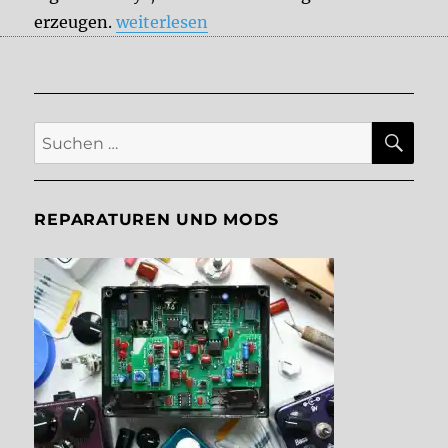
„Gibt es analoge Delays ohne White Nois
erzeugen.
weiterlesen
SU
Suche
nach:
REPARATUREN UND MODS