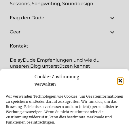
Sessions, Songwriting, Sounddesign
Unterme
Frag den Dude
öffnen
Unterme
Gear
öffnen
Kontakt
DelayDude Empfehlungen und wie du
unseren Blog unterstützen kannst
Cookie-Zustimmung
Unterme
Sprache:
öffnen
verwalten
YouTube
Wir verwenden Technologien wie Cookies, um Geräteinformationen
zu speichern und/oder darauf zuzugreifen. Wir tun dies, um das
Browsing-Erlebnis zu verbessern und um (nicht) personalisierte
Instagram
Werbung anzuzeigen. Wenn du nicht zustimmst oder die
Zustimmung widerrufst, kann dies bestimmte Merkmale und
Feed
Funktionen beeinträchtigen.