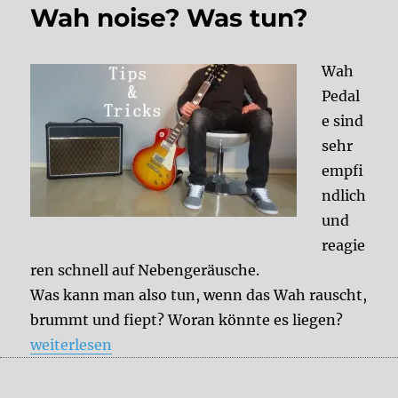
Wah noise? Was tun?
Wah
Pedal
e sind
sehr
empfi
ndlich
und
reagie
ren schnell auf Nebengeräusche.
Was kann man also tun, wenn das Wah rauscht,
brummt und fiept? Woran könnte es liegen?
„Wah noise? Was tun?“
weiterlesen