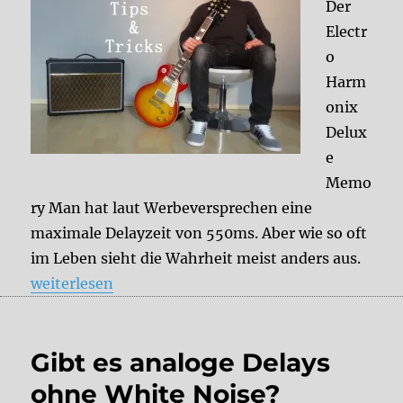
Der
Electr
o
Harm
onix
Delux
e
Memo
ry Man hat laut Werbeversprechen eine
maximale Delayzeit von 550ms. Aber wie so oft
im Leben sieht die Wahrheit meist anders aus.
„EHX Deluxe Memory Man – Verlängerung der maxi
weiterlesen
Gibt es analoge Delays
ohne White Noise?