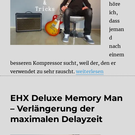
höre
ich,
dass
jeman
d
nach
einem
besseren Kompressor sucht, weil der, den er
„Tips & Tricks: Kompres
verwendet zu sehr rauscht.
weiterlesen
EHX Deluxe Memory Man
– Verlängerung der
maximalen Delayzeit