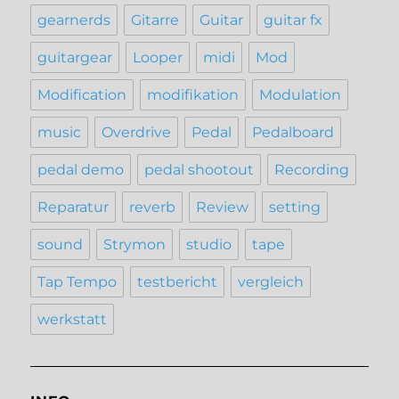
gearnerds
Gitarre
Guitar
guitar fx
guitargear
Looper
midi
Mod
Modification
modifikation
Modulation
music
Overdrive
Pedal
Pedalboard
pedal demo
pedal shootout
Recording
Reparatur
reverb
Review
setting
sound
Strymon
studio
tape
Tap Tempo
testbericht
vergleich
werkstatt