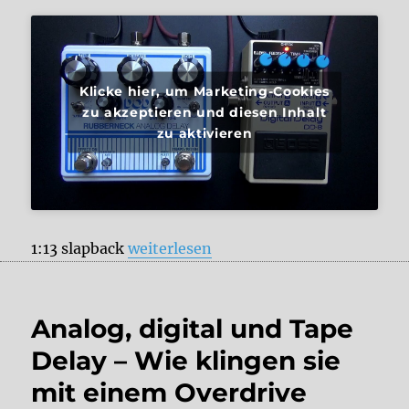
Klicke hier, um Marketing-Cookies
zu akzeptieren und diesen Inhalt
zu aktivieren
„Boss DD-8 vs. DOD Rubberneck“
1:13 slapback
weiterlesen
Analog, digital und Tape
Delay – Wie klingen sie
mit einem Overdrive