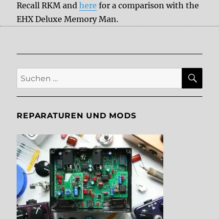
Recall RKM and
here
for a comparison with the
EHX Deluxe Memory Man.
SU
Suche
nach:
REPARATUREN UND MODS