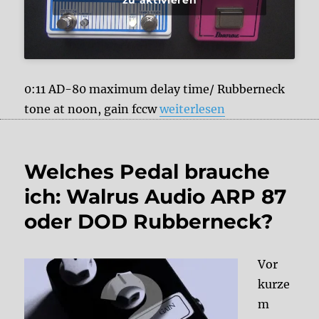
0:11 AD-80 maximum delay time/ Rubberneck
„Ibanez AD-80 vs. DOD Rub
tone at noon, gain fccw
weiterlesen
Welches Pedal brauche
ich: Walrus Audio ARP 87
oder DOD Rubberneck?
Vor
kurze
m