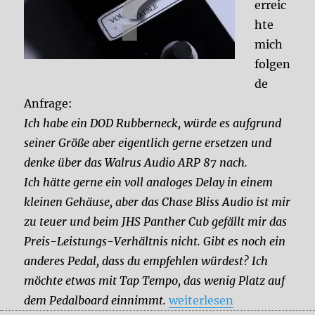
erreic
hte
mich
folgen
de
Anfrage:
Ich habe ein DOD Rubberneck, würde es aufgrund
seiner Größe aber eigentlich gerne ersetzen und
denke über das Walrus Audio ARP 87 nach.
Ich hätte gerne ein voll analoges Delay in einem
kleinen Gehäuse, aber das Chase Bliss Audio ist mir
zu teuer und beim JHS Panther Cub gefällt mir das
Preis-Leistungs-Verhältnis nicht. Gibt es noch ein
anderes Pedal, dass du empfehlen würdest? Ich
möchte etwas mit Tap Tempo, das wenig Platz auf
„Welches Pedal brauche i
dem Pedalboard einnimmt.
weiterlesen