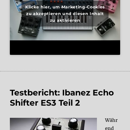
Klicke hier, um Marketing-Cookies
zu akzeptieren und diesen Inhalt
zu aktivieren
Testbericht: Ibanez Echo
Shifter ES3 Teil 2
Währ
end