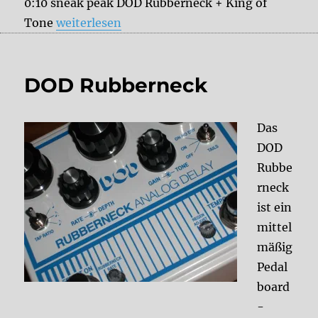
0:10 sneak peak DOD Rubberneck + King of
„Analog, digital und Tape Delay – Wie klinge
Tone
weiterlesen
DOD Rubberneck
Das
DOD
Rubbe
rneck
ist ein
mittel
mäßig
Pedal
board
-