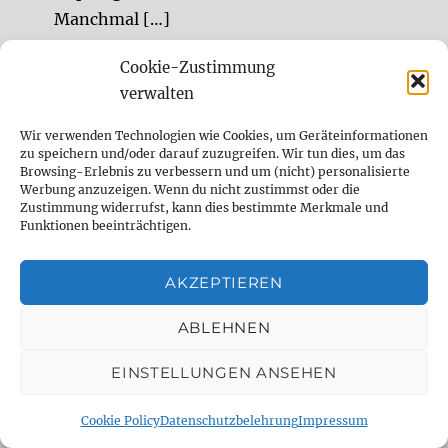
Manchmal […]
Cookie-Zustimmung
Sessionmusiker für Studioaufnahmen,
verwalten
Remote Sessions, Songwriting, Sounddesign
Sessionmusiker (Gitarre, Bass, Drums,
Wir verwenden Technologien wie Cookies, um Geräteinformationen
zu speichern und/oder darauf zuzugreifen. Wir tun dies, um das
experimentelle Sounds) und Sounddesigner
Browsing-Erlebnis zu verbessern und um (nicht) personalisierte
Werbung anzuzeigen. Wenn du nicht zustimmst oder die
Remote und im Studio.
Zustimmung widerrufst, kann dies bestimmte Merkmale und
Funktionen beeinträchtigen.
DELAY DUDE- THE DELAY SPECIALIST
AKZEPTIEREN
analog
Analog Delay
berlin
ABLEHNEN
comparison
Delay
demo
digital
EINSTELLUNGEN ANSEHEN
Digital Delay
effect
effect pedal
Cookie Policy
Datenschutzbelehrung
Impressum
emulation
Fender
fx
fx pedal
gear