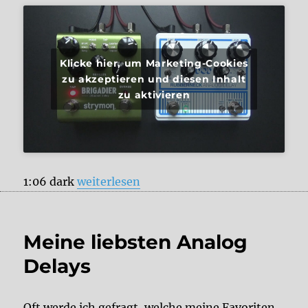
Klicke hier, um Marketing-Cookies
zu akzeptieren und diesen Inhalt
zu aktivieren
„Strymon Brigadier vs. DOD Rubberneck“
1:06 dark
weiterlesen
Meine liebsten Analog
Delays
Oft werde ich gefragt, welche meine Favoriten