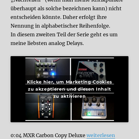
überhaupt als solche bezeichnen kann) nicht
entscheiden könnte. Daher erfolgt ihre
Nennung in alphabetischer Reihenfolge.
In diesem zweiten Teil der Serie geht es um
meine liebsten analog Delays.
Klicke hier, um Marketing-Cookies
zu akzeptieren und diesen Inhalt
zu aktivieren
„Meine liebsten Anal
0:04 MXR Carbon Copy Deluxe
weiterlesen