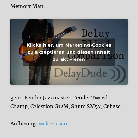
Memory Man.
Klicke hier, um Marketing-Cookies
zu akzeptieren und diesen Inhalt
zu aktivieren
gear: Fender Jazzmaster, Fender Tweed
Champ, Celestion G12M, Shure SM57, Cubase.
„Blind Analog Delay Vergleich – DOD R
Auflösung:
weiterlesen