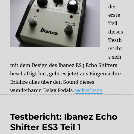
der
erste
Teil
dieses
Testb
ericht
s sich
mit dem Design des Ibanez ES3 Echo Shifters
beschäftigt hat, geht es jetzt ans Eingemachte:
Erfahre alles über den Sound dieses
„Testbericht: Ibanez Ech
wunderbaren Delay Pedals.
weiterlesen
Testbericht: Ibanez Echo
Shifter ES3 Teil 1