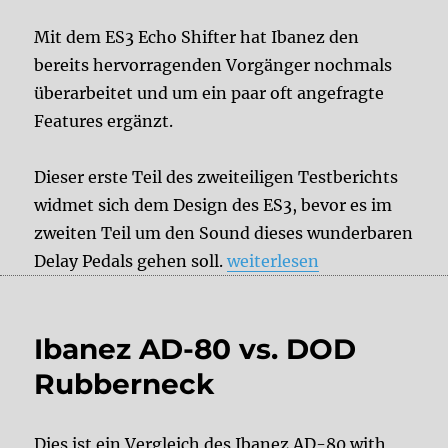
Mit dem ES3 Echo Shifter hat Ibanez den
bereits hervorragenden Vorgänger nochmals
überarbeitet und um ein paar oft angefragte
Features ergänzt.
Dieser erste Teil des zweiteiligen Testberichts
widmet sich dem Design des ES3, bevor es im
zweiten Teil um den Sound dieses wunderbaren
„Testbericht: Ibanez Echo Sh
Delay Pedals gehen soll.
weiterlesen
Ibanez AD-80 vs. DOD
Rubberneck
Dies ist ein Vergleich des Ibanez AD-80 with