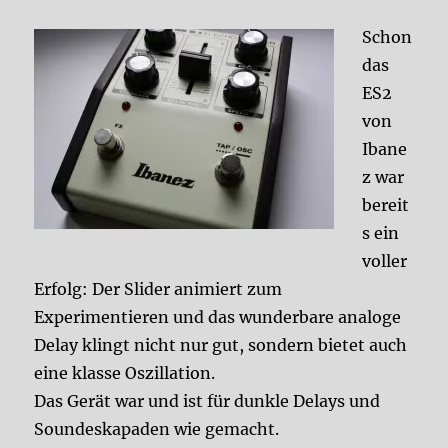
Schon
das
ES2
von
Ibane
z war
bereit
s ein
voller
Erfolg: Der Slider animiert zum
Experimentieren und das wunderbare analoge
Delay klingt nicht nur gut, sondern bietet auch
eine klasse Oszillation.
Das Gerät war und ist für dunkle Delays und
Soundeskapaden wie gemacht.