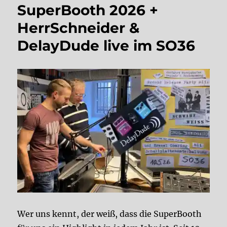
SuperBooth 2026 +
HerrSchneider &
DelayDude live im SO36
Wer uns kennt, der weiß, dass die SuperBooth