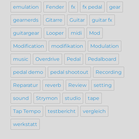
emulation
Fender
fx
fx pedal
gear
gearnerds
Gitarre
Guitar
guitar fx
guitargear
Looper
midi
Mod
Modification
modifikation
Modulation
music
Overdrive
Pedal
Pedalboard
pedal demo
pedal shootout
Recording
Reparatur
reverb
Review
setting
sound
Strymon
studio
tape
Tap Tempo
testbericht
vergleich
werkstatt