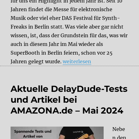
für uns ein Highlight in jedem Jahr ist. Seit 10
Jahren findet die Messe für elektronische
Musik oder viel eher DAS Festival für Synth-
Freaks in Berlin statt. Was viele aber gar nicht
wissen, ist, dass der Grundstein für das, was wir
auch in diesem Jahr im Mai wieder als
SuperBooth in Berlin feiern, schon vor 25
„SuperBooth 2026 + HerrSchne
Jahren gelegt wurde.
weiterlesen
Aktuelle DelayDude-Tests
und Artikel bei
AMAZONA.de – Mai 2024
Nebe
n den