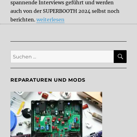
spannende Interviews geführt und werden
auch von der SUPERBOOTH 2024 selbst noch
„Team DelayDude auf der SUPERBOOTH 
berichten.
weiterlesen
SU
Suche
nach:
REPARATUREN UND MODS