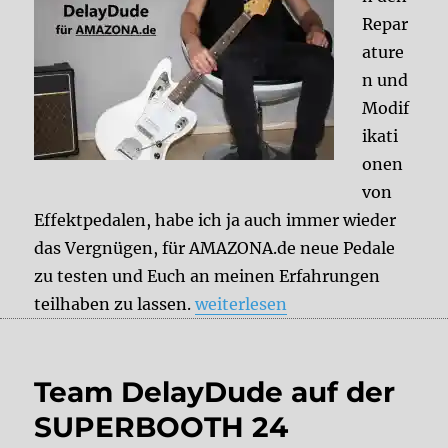
Repar
ature
n und
Modif
ikati
onen
von
Effektpedalen, habe ich ja auch immer wieder
das Vergnügen, für AMAZONA.de neue Pedale
zu testen und Euch an meinen Erfahrungen
„Aktuelle DelayDude-Tests und
teilhaben zu lassen.
weiterlesen
Team DelayDude auf der
SUPERBOOTH 24