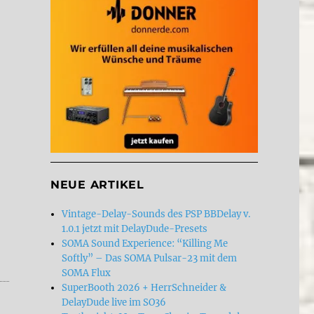
NEUE ARTIKEL
 Distortion“
Vintage-Delay-Sounds des PSP BBDelay v.
1.0.1 jetzt mit DelayDude-Presets
SOMA Sound Experience: “Killing Me
Softly” – Das SOMA Pulsar-23 mit dem
SOMA Flux
SuperBooth 2026 + HerrSchneider &
DelayDude live im SO36