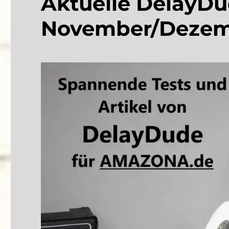
Aktuelle DelayDu
November/Dezem