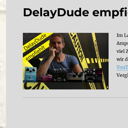
DelayDude empfi
Im La
Amps
viel
wir 
YouT
Verg