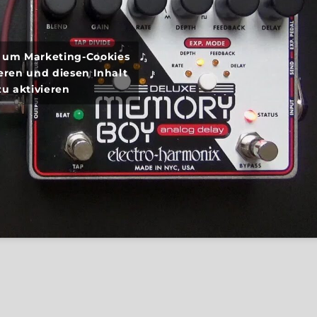
r, um Marketing-Cookies
eren und diesen Inhalt
zu aktivieren
ectro Harmonix Deluxe Memory Boy“