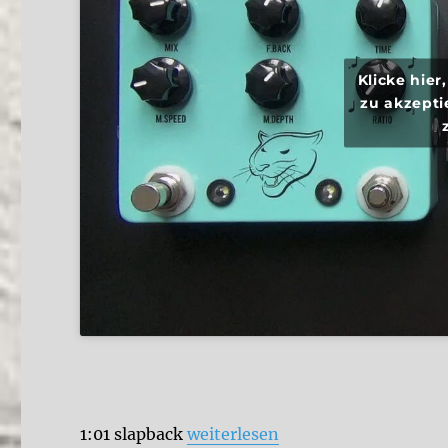
Klicke hie
zu akzepti
„JHS Pedals Panther Cub vs. El
1:01 slapback
weiterlesen