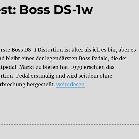
t: Boss DS-1w
rste Boss DS-1 Distortion ist älter als ich es bin, aber es
nd bleibt eines der legendärsten Boss Pedale, die der
ktpedal-Markt zu bieten hat. 1979 erschien das
ortion-Pedal erstmalig und wird seitdem ohne
„Der AMAZONA-Test: Boss DS-1w
rbrechung hergestellt.
weiterlesen