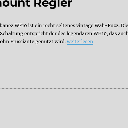
mount Regler
Ibanez WF10 ist ein recht seltenes vintage Wah-Fuzz. Di
Schaltung entspricht der des legendären WH10, das auc
„Mod: Externer Amount R
John Frusciante genutzt wird.
weiterlesen