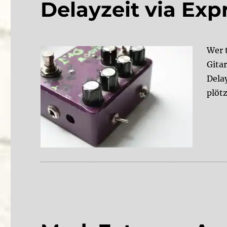
Delayzeit via Exp
Wer 
Gita
Delay
plötz