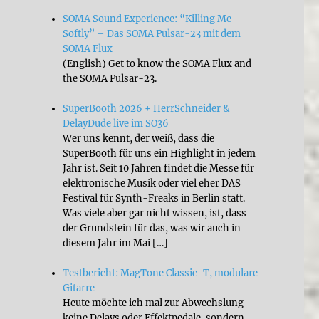
SOMA Sound Experience: “Killing Me
Softly” – Das SOMA Pulsar-23 mit dem
SOMA Flux
(English) Get to know the SOMA Flux and
the SOMA Pulsar-23.
SuperBooth 2026 + HerrSchneider &
DelayDude live im SO36
Wer uns kennt, der weiß, dass die
SuperBooth für uns ein Highlight in jedem
Jahr ist. Seit 10 Jahren findet die Messe für
elektronische Musik oder viel eher DAS
Festival für Synth-Freaks in Berlin statt.
Was viele aber gar nicht wissen, ist, dass
der Grundstein für das, was wir auch in
diesem Jahr im Mai […]
Testbericht: MagTone Classic-T, modulare
Gitarre
Heute möchte ich mal zur Abwechslung
keine Delays oder Effektpedale, sondern