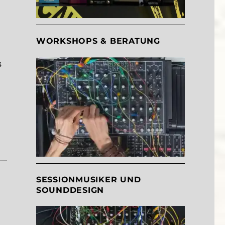
WORKSHOPS & BERATUNG
s
r Switch zum Regeln der Delayzeit via Expression-Pedal
SESSIONMUSIKER UND
SOUNDDESIGN