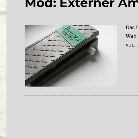
Mod: Externer A
Das 
Wah 
von 