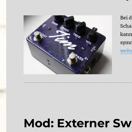
Bei 
Schal
kann
symm
„Mod
weit
Mod: Externer Sw