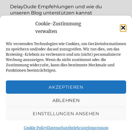
DelayDude Empfehlungen und wie du
unseren Blog unterstützen kannst
Cookie-Zustimmung
Unterme
Sprache:
öffnen
verwalten
YouTube
Wir verwenden Technologien wie Cookies, um Geräteinformationen
zu speichern und/oder darauf zuzugreifen. Wir tun dies, um das
Browsing-Erlebnis zu verbessern und um (nicht) personalisierte
Instagram
Werbung anzuzeigen. Wenn du nicht zustimmst oder die
Zustimmung widerrufst, kann dies bestimmte Merkmale und
Feed
Funktionen beeinträchtigen.
Suche
AKZEPTIEREN
Cookie Policy (EU)
ABLEHNEN
EINSTELLUNGEN ANSEHEN
The effect pedal specialist
Datenschutzbelehrung
Mit
Stolz präsentiert von WordPress
Cookie Policy
Datenschutzbelehrung
Impressum