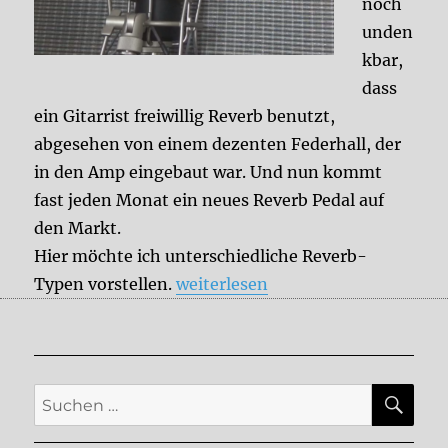
noch
unden
kbar,
dass
ein Gitarrist freiwillig Reverb benutzt,
abgesehen von einem dezenten Federhall, der
in den Amp eingebaut war. Und nun kommt
fast jeden Monat ein neues Reverb Pedal auf
den Markt.
Hier möchte ich unterschiedliche Reverb-
„Reverb“
Typen vorstellen.
weiterlesen
SU
Suche
nach: