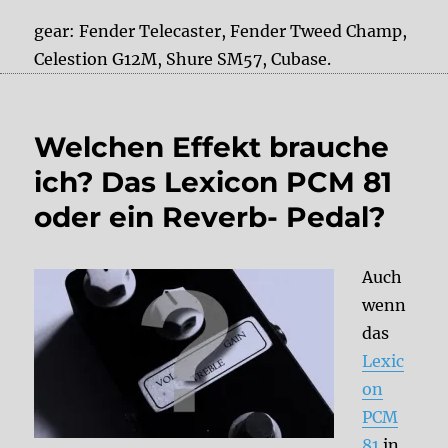
gear: Fender Telecaster, Fender Tweed Champ,
Celestion G12M, Shure SM57, Cubase.
Welchen Effekt brauche
ich? Das Lexicon PCM 81
oder ein Reverb- Pedal?
Auch
wenn
das
Lexic
on
PCM
81
in