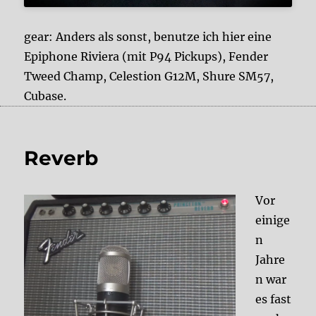
gear: Anders als sonst, benutze ich hier eine
Epiphone Riviera (mit P94 Pickups), Fender
Tweed Champ, Celestion G12M, Shure SM57,
Cubase.
Reverb
Vor
einige
n
Jahre
n war
es fast