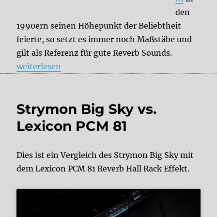
den
1990ern seinen Höhepunkt der Beliebtheit
feierte, so setzt es immer noch Maßstäbe und
gilt als Referenz für gute Reverb Sounds.
„Welchen Effekt brauche ich? Das Lexicon PCM 81 o
weiterlesen
Strymon Big Sky vs.
Lexicon PCM 81
Dies ist ein Vergleich des Strymon Big Sky mit
dem Lexicon PCM 81 Reverb Hall Rack Effekt.