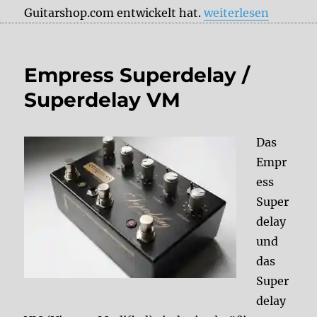
„Empress Tape Del
Guitarshop.com entwickelt hat.
weiterlesen
Empress Superdelay /
Superdelay VM
Das
Empr
ess
Super
delay
und
das
Super
delay