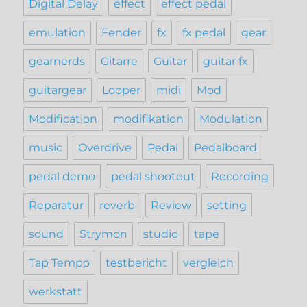
Digital Delay
effect
effect pedal
emulation
Fender
fx
fx pedal
gear
gearnerds
Gitarre
Guitar
guitar fx
guitargear
Looper
midi
Mod
Modification
modifikation
Modulation
music
Overdrive
Pedal
Pedalboard
pedal demo
pedal shootout
Recording
Reparatur
reverb
Review
setting
sound
Strymon
studio
tape
Tap Tempo
testbericht
vergleich
werkstatt