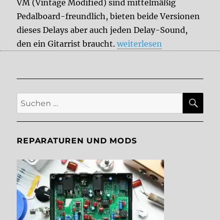
VM (Vintage Modified) sind mittelmäßig
Pedalboard-freundlich, bieten beide Versionen
dieses Delays aber auch jeden Delay-Sound,
„Empress Superdelay / Su
den ein Gitarrist braucht.
weiterlesen
SU
Suche
nach:
REPARATUREN UND MODS