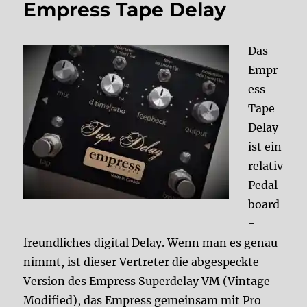
Empress Tape Delay
Das
Empr
ess
Tape
Delay
ist ein
relativ
Pedal
board
-
freundliches digital Delay. Wenn man es genau
nimmt, ist dieser Vertreter die abgespeckte
Version des Empress Superdelay VM (Vintage
Modified), das Empress gemeinsam mit Pro