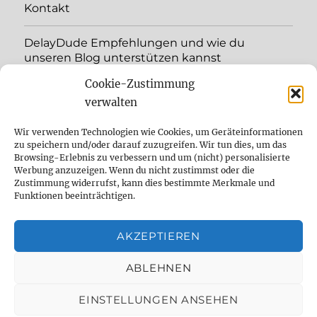
Kontakt
DelayDude Empfehlungen und wie du
unseren Blog unterstützen kannst
Cookie-Zustimmung
Unterme
Sprache:
öffnen
verwalten
YouTube
Wir verwenden Technologien wie Cookies, um Geräteinformationen
zu speichern und/oder darauf zuzugreifen. Wir tun dies, um das
Browsing-Erlebnis zu verbessern und um (nicht) personalisierte
Instagram
Werbung anzuzeigen. Wenn du nicht zustimmst oder die
Zustimmung widerrufst, kann dies bestimmte Merkmale und
Feed
Funktionen beeinträchtigen.
Suche
AKZEPTIEREN
Cookie Policy (EU)
ABLEHNEN
EINSTELLUNGEN ANSEHEN
The effect pedal specialist
Datenschutzbelehrung
Mit