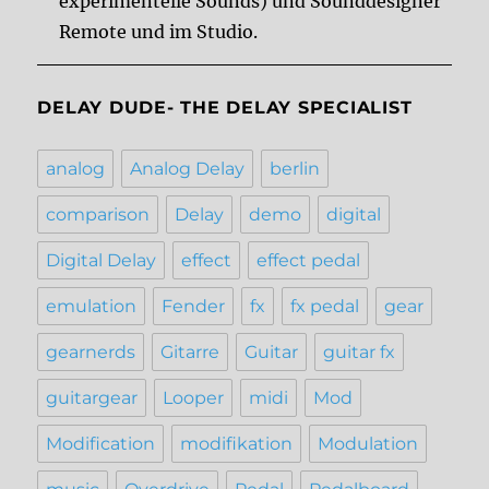
experimentelle Sounds) und Sounddesigner
Remote und im Studio.
DELAY DUDE- THE DELAY SPECIALIST
analog
Analog Delay
berlin
comparison
Delay
demo
digital
Digital Delay
effect
effect pedal
emulation
Fender
fx
fx pedal
gear
gearnerds
Gitarre
Guitar
guitar fx
guitargear
Looper
midi
Mod
Modification
modifikation
Modulation