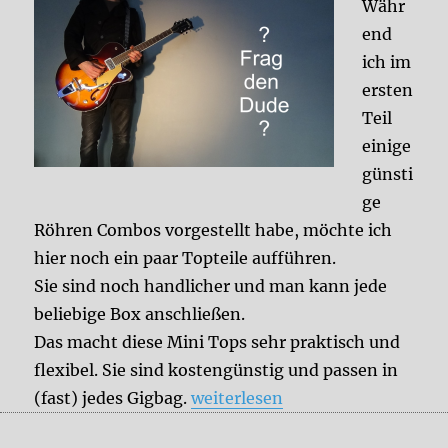
Währ
end
ich im
ersten
Teil
einige
günsti
ge
Röhren Combos vorgestellt habe, möchte ich
hier noch ein paar Topteile aufführen.
Sie sind noch handlicher und man kann jede
beliebige Box anschließen.
Das macht diese Mini Tops sehr praktisch und
flexibel. Sie sind kostengünstig und passen in
„Lunchbox Tube Amps Teil II“
(fast) jedes Gigbag.
weiterlesen