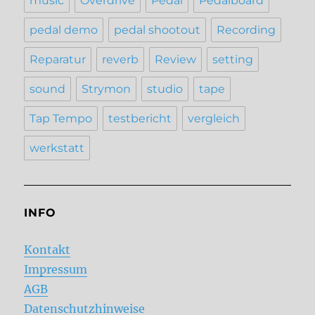
music
Overdrive
Pedal
Pedalboard
pedal demo
pedal shootout
Recording
Reparatur
reverb
Review
setting
sound
Strymon
studio
tape
Tap Tempo
testbericht
vergleich
werkstatt
INFO
Kontakt
Impressum
AGB
Datenschutzhinweise