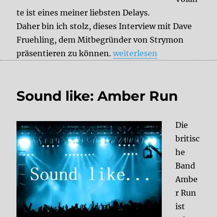
te ist eines meiner liebsten Delays.
Daher bin ich stolz, dieses Interview mit Dave
Fruehling, dem Mitbegründer von Strymon
„7 Fragen an Dave Fruehli
präsentieren zu können.
weiterlesen
Sound like: Amber Run
Die
britisc
he
Band
Ambe
r Run
ist