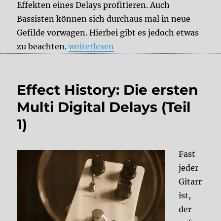
Effekten eines Delays profitieren. Auch
Bassisten können sich durchaus mal in neue
Gefilde vorwagen. Hierbei gibt es jedoch etwas
„Delay Pedale für den Bass?“
zu beachten.
weiterlesen
Effect History: Die ersten
Multi Digital Delays (Teil
1)
Fast
jeder
Gitarr
ist,
der