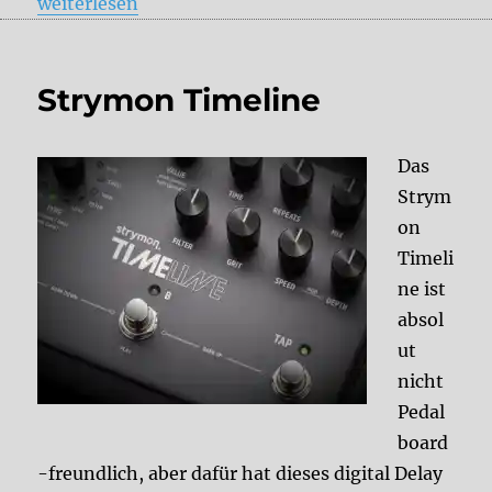
„Andy Timmons and the Strymon Timeline“
weiterlesen
Strymon Timeline
Das
Strym
on
Timeli
ne ist
absol
ut
nicht
Pedal
board
-freundlich, aber dafür hat dieses digital Delay