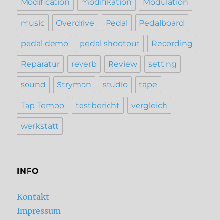
Modification
modifikation
Modulation
music
Overdrive
Pedal
Pedalboard
pedal demo
pedal shootout
Recording
Reparatur
reverb
Review
setting
sound
Strymon
studio
tape
Tap Tempo
testbericht
vergleich
werkstatt
INFO
Kontakt
Impressum