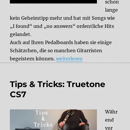
schon
lange
kein Geheimtipp mehr und hat mit Songs wie
„I found“ und „no answers“ ordentliche Hits
gelandet.
Auch auf Ihren Pedalboards haben sie einige
Schätzchen, die so manchen Gitarristen
„Sound like: Amber Run“
begeistern können.
weiterlesen
Tips & Tricks: Truetone
CS7
Währ
end
vor