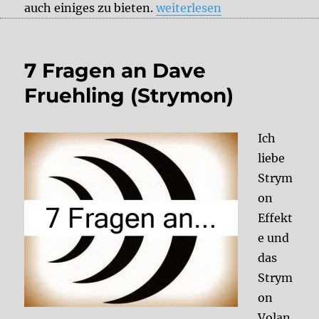
„Strymon Timeline“
auch einiges zu bieten.
weiterlesen
7 Fragen an Dave
Fruehling (Strymon)
Ich
liebe
Strym
on
Effekt
e und
das
Strym
on
Volan