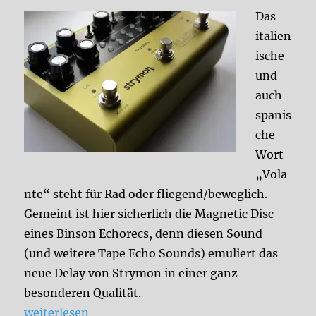
Das
italien
ische
und
auch
spanis
che
Wort
„Vola
nte“ steht für Rad oder fliegend/beweglich.
Gemeint ist hier sicherlich die Magnetic Disc
eines Binson Echorecs, denn diesen Sound
(und weitere Tape Echo Sounds) emuliert das
neue Delay von Strymon in einer ganz
besonderen Qualität.
„Testbericht: Strymon Volante Teil 1“
weiterlesen