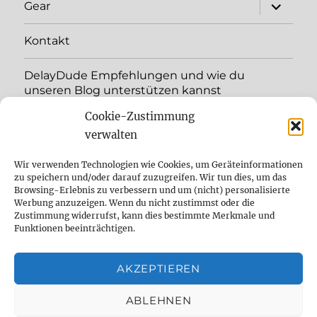
Unterme
Gear
öffnen
Kontakt
DelayDude Empfehlungen und wie du
unseren Blog unterstützen kannst
Cookie-Zustimmung
Unterme
Sprache:
öffnen
verwalten
YouTube
Wir verwenden Technologien wie Cookies, um Geräteinformationen
zu speichern und/oder darauf zuzugreifen. Wir tun dies, um das
Browsing-Erlebnis zu verbessern und um (nicht) personalisierte
Instagram
Werbung anzuzeigen. Wenn du nicht zustimmst oder die
Zustimmung widerrufst, kann dies bestimmte Merkmale und
Feed
Funktionen beeinträchtigen.
Suche
AKZEPTIEREN
Cookie Policy (EU)
ABLEHNEN