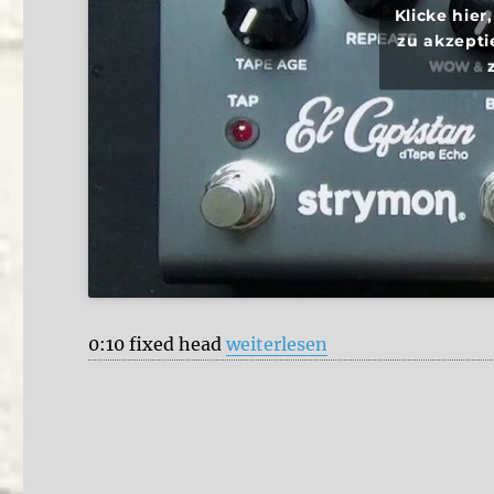
Klicke hie
zu akzepti
„NUX Tape Core Deluxe vs. St
0:10 fixed head
weiterlesen