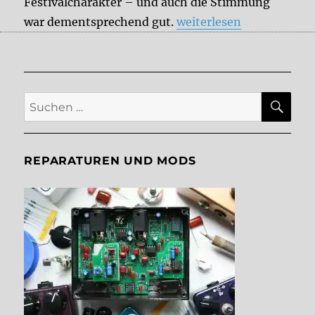
Festivalcharakter – und auch die Stimmung
„Superbooth 2022- Ein 
war dementsprechend gut.
weiterlesen
SU
Suche
nach:
REPARATUREN UND MODS