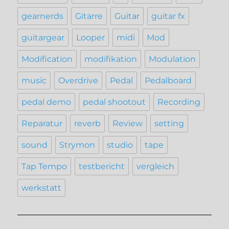
gearnerds
Gitarre
Guitar
guitar fx
guitargear
Looper
midi
Mod
Modification
modifikation
Modulation
music
Overdrive
Pedal
Pedalboard
pedal demo
pedal shootout
Recording
Reparatur
reverb
Review
setting
sound
Strymon
studio
tape
Tap Tempo
testbericht
vergleich
werkstatt