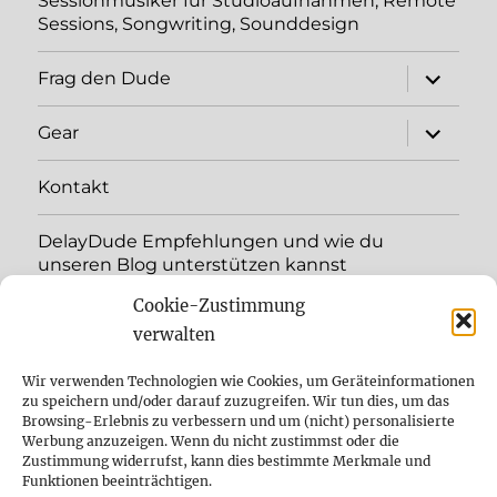
Sessionmusiker für Studioaufnahmen, Remote
Sessions, Songwriting, Sounddesign
Unterme
Frag den Dude
öffnen
Unterme
Gear
öffnen
Kontakt
DelayDude Empfehlungen und wie du
unseren Blog unterstützen kannst
Cookie-Zustimmung
Unterme
Sprache:
öffnen
verwalten
YouTube
Wir verwenden Technologien wie Cookies, um Geräteinformationen
zu speichern und/oder darauf zuzugreifen. Wir tun dies, um das
Browsing-Erlebnis zu verbessern und um (nicht) personalisierte
Instagram
Werbung anzuzeigen. Wenn du nicht zustimmst oder die
Zustimmung widerrufst, kann dies bestimmte Merkmale und
Feed
Funktionen beeinträchtigen.