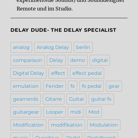
experimentelle Sounds) und Sounddesigner
Remote und im Studio.
DELAY DUDE- THE DELAY SPECIALIST
analog
Analog Delay
berlin
comparison
Delay
demo
digital
Digital Delay
effect
effect pedal
emulation
Fender
fx
fx pedal
gear
gearnerds
Gitarre
Guitar
guitar fx
guitargear
Looper
midi
Mod
Modification
modifikation
Modulation
music
Overdrive
Pedal
Pedalboard