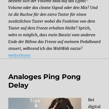
Bezieht sich der Volume Mod auf das Effekt-
Volume oder das cleane Signal oder den Mix? Und
ist die Buchse für den extra Taster für einen
zusätzlichen Taster wobei die Funktion von dem
Taster auf dem Freeze erhalten bleibt? Sprich,
wäre es möglich, dass mein Bassist vom anderen
Ende der Bühne das Freeze auf meinem Pedalboard
steuert, während ich das WahWah nutze?
„Frage zum Wet Output + Volume Poti Mod für das 
weiterlesen
Analoges Ping Pong
Delay
Bei
digital