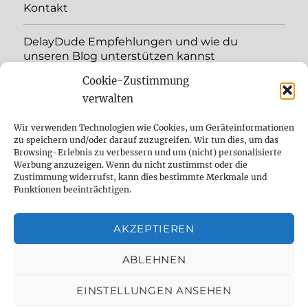
Kontakt
DelayDude Empfehlungen und wie du
unseren Blog unterstützen kannst
Cookie-Zustimmung
Unterme
Sprache:
öffnen
verwalten
YouTube
Wir verwenden Technologien wie Cookies, um Geräteinformationen
zu speichern und/oder darauf zuzugreifen. Wir tun dies, um das
Browsing-Erlebnis zu verbessern und um (nicht) personalisierte
Instagram
Werbung anzuzeigen. Wenn du nicht zustimmst oder die
Zustimmung widerrufst, kann dies bestimmte Merkmale und
Feed
Funktionen beeinträchtigen.
Suche
AKZEPTIEREN
Cookie Policy (EU)
ABLEHNEN
EINSTELLUNGEN ANSEHEN
The effect pedal specialist
Datenschutzbelehrung
Mit