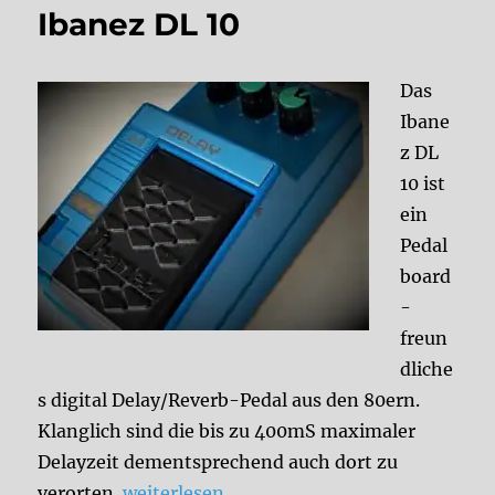
Ibanez DL 10
Das
Ibane
z DL
10 ist
ein
Pedal
board
-
freun
dliche
s digital Delay/Reverb-Pedal aus den 80ern.
Klanglich sind die bis zu 400mS maximaler
Delayzeit dementsprechend auch dort zu
„Ibanez DL 10“
verorten.
weiterlesen