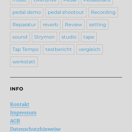
pedal demo
pedal shootout
Recording
Reparatur
reverb
Review
setting
sound
Strymon
studio
tape
Tap Tempo
testbericht
vergleich
werkstatt
INFO
Kontakt
Impressum
AGB
Datenschutzhinweise