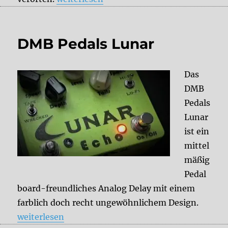
DMB Pedals Lunar
Das
DMB
Pedals
Lunar
ist ein
mittel
mäßig
Pedal
board-freundliches Analog Delay mit einem
farblich doch recht ungewöhnlichem Design.
„DMB Pedals Lunar“
weiterlesen