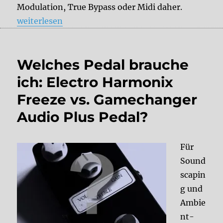
Modulation, True Bypass oder Midi daher.
„Boss DD-3 Digital Delay“
weiterlesen
Welches Pedal brauche
ich: Electro Harmonix
Freeze vs. Gamechanger
Audio Plus Pedal?
Für
Sound
scapin
g und
Ambie
nt-