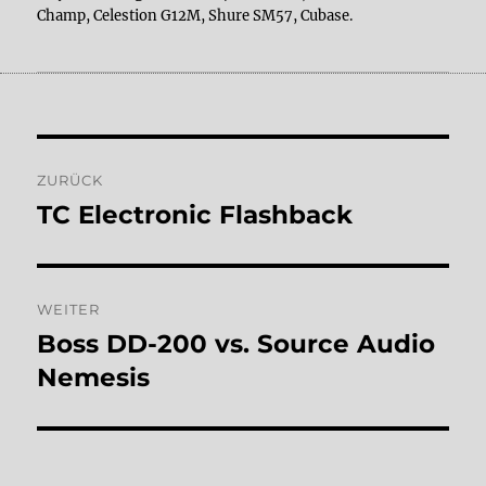
Champ, Celestion G12M, Shure SM57, Cubase.
Beitragsnavigation
ZURÜCK
TC Electronic Flashback
Vorheriger
Beitrag:
WEITER
Boss DD-200 vs. Source Audio
Nächster
Beitrag:
Nemesis