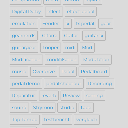
Digital Delay
effect
effect pedal
emulation
Fender
fx
fx pedal
gear
gearnerds
Gitarre
Guitar
guitar fx
guitargear
Looper
midi
Mod
Modification
modifikation
Modulation
music
Overdrive
Pedal
Pedalboard
pedal demo
pedal shootout
Recording
Reparatur
reverb
Review
setting
sound
Strymon
studio
tape
Tap Tempo
testbericht
vergleich