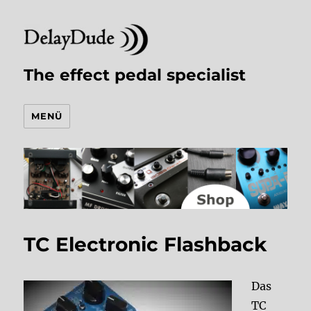
The effect pedal specialist
MENÜ
TC Electronic Flashback
Das
TC