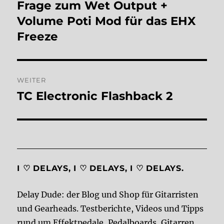
Frage zum Wet Output +
Vorheriger
Beitrag:
Volume Poti Mod für das EHX
Freeze
WEITER
TC Electronic Flashback 2
Nächster
Beitrag:
I ♡ DELAYS, I ♡ DELAYS, I ♡ DELAYS.
Delay Dude: der Blog und Shop für Gitarristen
und Gearheads. Testberichte, Videos und Tipps
rund um Effektpedale, Pedalboards, Gitarren