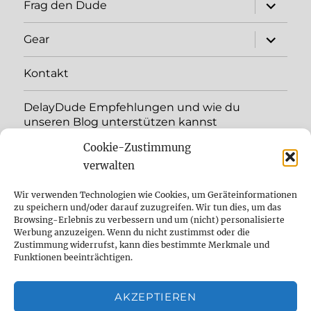
Unterme
Frag den Dude
öffnen
Unterme
Gear
öffnen
Kontakt
DelayDude Empfehlungen und wie du
unseren Blog unterstützen kannst
Cookie-Zustimmung
Unterme
Sprache:
öffnen
verwalten
YouTube
Wir verwenden Technologien wie Cookies, um Geräteinformationen
zu speichern und/oder darauf zuzugreifen. Wir tun dies, um das
Browsing-Erlebnis zu verbessern und um (nicht) personalisierte
Instagram
Werbung anzuzeigen. Wenn du nicht zustimmst oder die
Zustimmung widerrufst, kann dies bestimmte Merkmale und
Feed
Funktionen beeinträchtigen.
Suche
AKZEPTIEREN