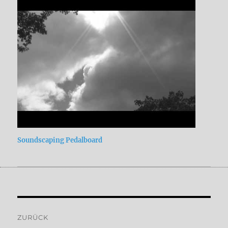
Soundscaping Pedalboard
Beitragsnavigation
ZURÜCK