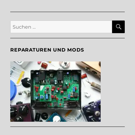
SU
Suche
nach:
REPARATUREN UND MODS