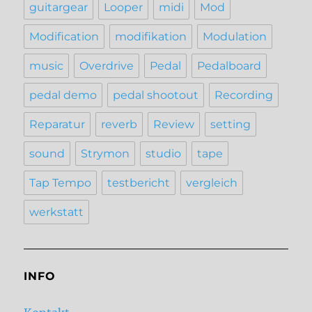
guitargear
Looper
midi
Mod
Modification
modifikation
Modulation
music
Overdrive
Pedal
Pedalboard
pedal demo
pedal shootout
Recording
Reparatur
reverb
Review
setting
sound
Strymon
studio
tape
Tap Tempo
testbericht
vergleich
werkstatt
INFO