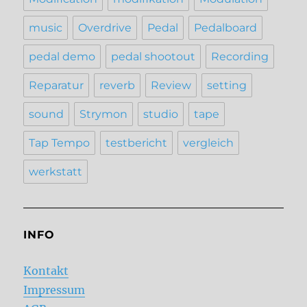
music
Overdrive
Pedal
Pedalboard
pedal demo
pedal shootout
Recording
Reparatur
reverb
Review
setting
sound
Strymon
studio
tape
Tap Tempo
testbericht
vergleich
werkstatt
INFO
Kontakt
Impressum