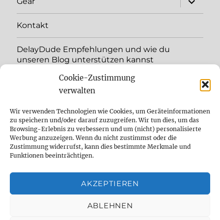
Gear
öffnen
Kontakt
DelayDude Empfehlungen und wie du
unseren Blog unterstützen kannst
Cookie-Zustimmung
Unterme
Sprache:
öffnen
verwalten
YouTube
Wir verwenden Technologien wie Cookies, um Geräteinformationen
zu speichern und/oder darauf zuzugreifen. Wir tun dies, um das
Browsing-Erlebnis zu verbessern und um (nicht) personalisierte
Instagram
Werbung anzuzeigen. Wenn du nicht zustimmst oder die
Zustimmung widerrufst, kann dies bestimmte Merkmale und
Feed
Funktionen beeinträchtigen.
Suche
AKZEPTIEREN
Cookie Policy (EU)
ABLEHNEN