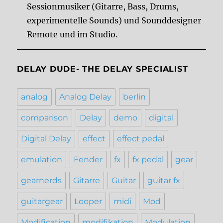
Sessionmusiker (Gitarre, Bass, Drums,
experimentelle Sounds) und Sounddesigner
Remote und im Studio.
DELAY DUDE- THE DELAY SPECIALIST
analog
Analog Delay
berlin
comparison
Delay
demo
digital
Digital Delay
effect
effect pedal
emulation
Fender
fx
fx pedal
gear
gearnerds
Gitarre
Guitar
guitar fx
guitargear
Looper
midi
Mod
Modification
modifikation
Modulation