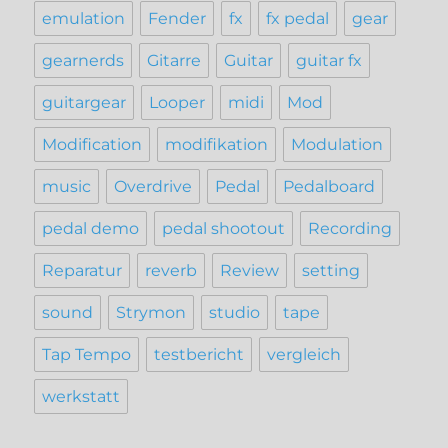
emulation
Fender
fx
fx pedal
gear
gearnerds
Gitarre
Guitar
guitar fx
guitargear
Looper
midi
Mod
Modification
modifikation
Modulation
music
Overdrive
Pedal
Pedalboard
pedal demo
pedal shootout
Recording
Reparatur
reverb
Review
setting
sound
Strymon
studio
tape
Tap Tempo
testbericht
vergleich
werkstatt