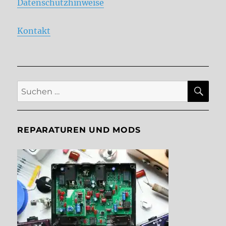
Datenschutzhinweise
Kontakt
SU
Suche
nach:
REPARATUREN UND MODS