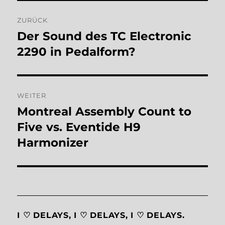
Beitragsnavigation
ZURÜCK
Der Sound des TC Electronic
Vorheriger
Beitrag:
2290 in Pedalform?
WEITER
Montreal Assembly Count to
Nächster
Beitrag:
Five vs. Eventide H9
Harmonizer
I ♡ DELAYS, I ♡ DELAYS, I ♡ DELAYS.