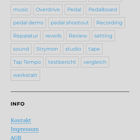
music
Overdrive
Pedal
Pedalboard
pedal demo
pedal shootout
Recording
Reparatur
reverb
Review
setting
sound
Strymon
studio
tape
Tap Tempo
testbericht
vergleich
werkstatt
INFO
Kontakt
Impressum
AGB