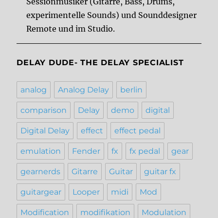
Sessionmusiker (Gitarre, Bass, Drums,
experimentelle Sounds) und Sounddesigner
Remote und im Studio.
DELAY DUDE- THE DELAY SPECIALIST
analog
Analog Delay
berlin
comparison
Delay
demo
digital
Digital Delay
effect
effect pedal
emulation
Fender
fx
fx pedal
gear
gearnerds
Gitarre
Guitar
guitar fx
guitargear
Looper
midi
Mod
Modification
modifikation
Modulation