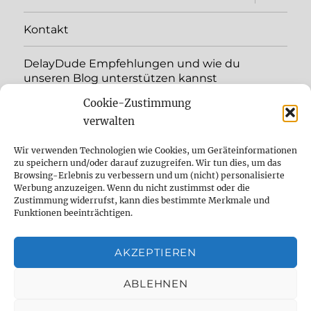
öffnen
Kontakt
DelayDude Empfehlungen und wie du
unseren Blog unterstützen kannst
Cookie-Zustimmung
Unterme
Sprache:
öffnen
verwalten
YouTube
Wir verwenden Technologien wie Cookies, um Geräteinformationen
zu speichern und/oder darauf zuzugreifen. Wir tun dies, um das
Browsing-Erlebnis zu verbessern und um (nicht) personalisierte
Instagram
Werbung anzuzeigen. Wenn du nicht zustimmst oder die
Zustimmung widerrufst, kann dies bestimmte Merkmale und
Feed
Funktionen beeinträchtigen.
Suche
AKZEPTIEREN
Cookie Policy (EU)
ABLEHNEN